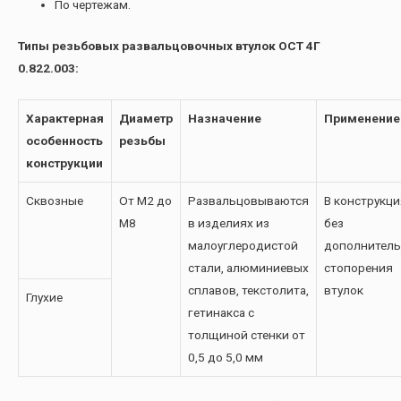
По чертежам.
Типы резьбовых развальцовочных втулок ОСТ 4Г
0.822.003:
Характерная
Диаметр
Назначение
Применение
особенность
резьбы
конструкции
Сквозные
От М2 до
Развальцовываются
В конструкци
М8
в изделиях из
без
малоуглеродистой
дополнитель
стали, алюминиевых
стопорения
сплавов, текстолита,
втулок
Глухие
гетинакса с
толщиной стенки от
0,5 до 5,0 мм