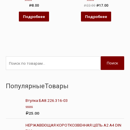
Оценка
Оценка
8.00
22.00
17.00
Р
Р
Р
0
0
из
из
5
5
Подробнее
Подробнее
Поиск
ПопулярныеТовары
Втулка БА8.226.316-03
О
25.00
Р
ц
е
н
НЕРЖАВЕЮЩАЯ КОРОТКОЗВЕННАЯ ЦЕПЬ А2 А4 DIN
к