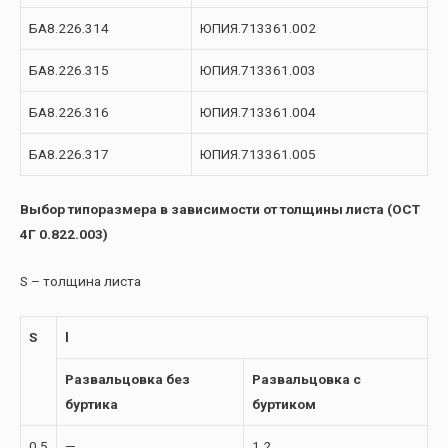
БА8.226.314
ЮПИЯ.713361.002
БА8.226.315
ЮПИЯ.713361.003
БА8.226.316
ЮПИЯ.713361.004
БА8.226.317
ЮПИЯ.713361.005
Выбор типоразмера в зависимости от толщины листа (ОСТ
4Г 0.822.003)
S – толщина листа
S
l
Развальцовка без
Развальцовка с
буртика
буртиком
0,5
—
1,2