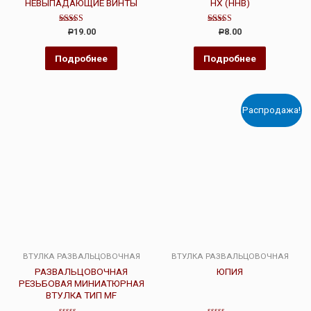
НЕВЫПАДАЮЩИЕ ВИНТЫ
HX (HHB)
Оценка
Оценка
19.00
8.00
Р
Р
3.00
4.50
из 5
из 5
Подробнее
Подробнее
Распродажа!
ВТУЛКА РАЗВАЛЬЦОВОЧНАЯ
ВТУЛКА РАЗВАЛЬЦОВОЧНАЯ
РАЗВАЛЬЦОВОЧНАЯ
ЮПИЯ
РЕЗЬБОВАЯ МИНИАТЮРНАЯ
ВТУЛКА ТИП MF