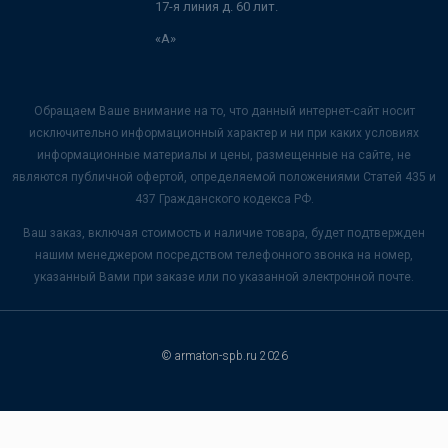
17-я линия д. 60 лит.
«А»
Обращаем Ваше внимание на то, что данный интернет-сайт носит
исключительно информационный характер и ни при каких условиях
информационные материалы и цены, размещенные на сайте, не
являются публичной офертой, определяемой положениями Статей 435 и
437 Гражданского кодекса РФ.
Ваш заказ, включая стоимость и наличие товара, будет подтвержден
нашим менеджером посредством телефонного звонка на номер,
указанный Вами при заказе или по указанной электронной почте.
© armaton-spb.ru 2026