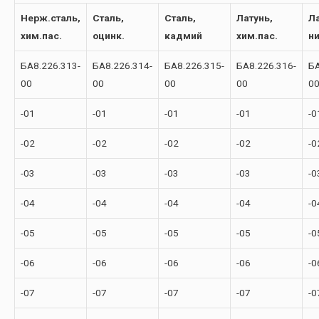
Нерж.сталь,
Сталь,
Сталь,
Латунь,
Ла
хим.пас.
оцинк.
кадмий
хим.пас.
н
БА8.226.313-
БА8.226.314-
БА8.226.315-
БА8.226.316-
БА
00
00
00
00
0
-01
-01
-01
-01
-0
-02
-02
-02
-02
-0
-03
-03
-03
-03
-0
-04
-04
-04
-04
-0
-05
-05
-05
-05
-0
-06
-06
-06
-06
-0
-07
-07
-07
-07
-0