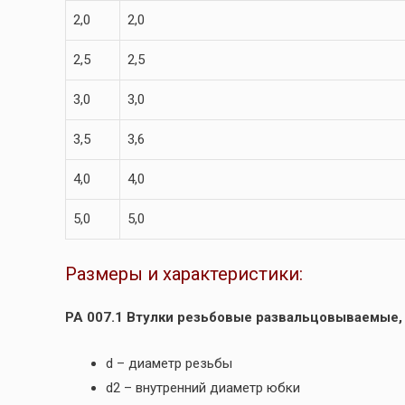
2,0
2,0
2,5
2,5
3,0
3,0
3,5
3,6
4,0
4,0
5,0
5,0
Размеры и характеристики:
РА 007.1 Втулки резьбовые развальцовываемые,
d – диаметр резьбы
d2 – внутренний диаметр юбки