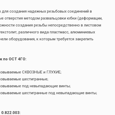
ы для создания надежных резьбовых соединений в
ые отверстия методом развальцовки юбки (деформации,
можности создания резьбы непосредственно в листовом
 текстолит, различного вида пластмасс, алюминиевых
анели оборудования, к которым требуется закрепить
к по ОСТ 4ГО:
льцовываемые СКВОЗНЫЕ и ГЛУХИЕ;
ьцовываемые шестигранные;
ьцовываемые под невыпадающие винты;
ьцовываемые шестигранные под невыпадающие винты;
0.822.003: