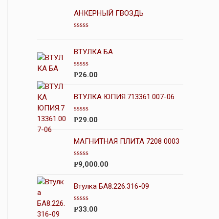
АНКЕРНЫЙ ГВОЗДЬ
О
ц
е
ВТУЛКА БА
н
к
а
О
26.00
Р
0
ц
и
е
з
н
ВТУЛКА ЮПИЯ.713361.007-06
5
к
а
0
О
29.00
Р
и
ц
з
е
5
н
МАГНИТНАЯ ПЛИТА 7208 0003
к
а
0
О
9,000.00
Р
и
ц
з
е
5
н
Втулка БА8.226.316-09
к
а
0
О
33.00
Р
и
ц