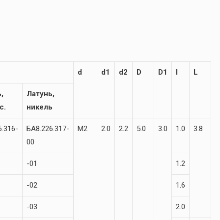
d
d1
d2
D
D1
l
L
,
Латунь,
с.
никель
6.316-
БА8.226.317-
М2
2.0
2.2
5.0
3.0
1.0
3.8
00
-01
1.2
-02
1.6
-03
2.0