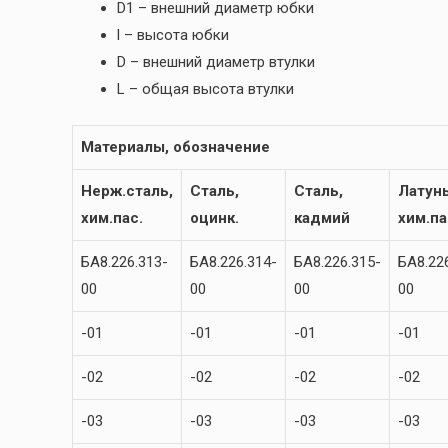
D1 – внешний диаметр юбки
l – высота юбки
D – внешний диаметр втулки
L – общая высота втулки
Материалы, обозначение
Нерж.сталь,
Сталь,
Сталь,
Латунь
хим.пас.
оцинк.
кадмий
хим.па
БА8.226.313-
БА8.226.314-
БА8.226.315-
БА8.22
00
00
00
00
-01
-01
-01
-01
-02
-02
-02
-02
-03
-03
-03
-03