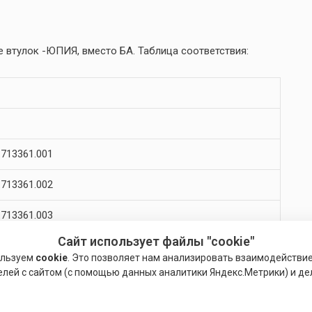
 втулок -ЮПИЯ, вместо БА. Таблица соответствия:
713361.001
713361.002
713361.003
Сайт использует файлы "cookie"
713361.004
ользуем
cookie
. Это позволяет нам анализировать взаимодействи
елей с сайтом (с помощью данных аналитики Яндекс.Метрики) и де
713361.005