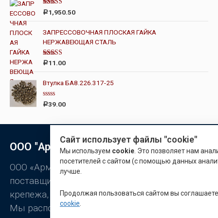
а
0
Оценка
1,950.50
Р
и
4.67
из 5
з
5
ЗАПРЕССОВОЧНАЯ ПЛОСКАЯ ГАЙКА
НЕРЖАВЕЮЩАЯ СТАЛЬ
Оценка
11.00
Р
4.00
из 5
Втулка БА8.226.317-25
О
39.00
Р
ц
е
н
к
а
Сайт использует файлы "cookie"
0
ООО "Арматон"
и
Мы используем
cookie
. Это позволяет нам ана
з
5
посетителей с сайтом (с помощью данных анали
ООО «Арматон» является оптовым
лучше.
поставщиком заклёпок, промышленного
Продолжая пользоваться сайтом вы соглашает
крепежа, станочной оснастки.
cookie
.
Мы располагаем широким ассортиментом