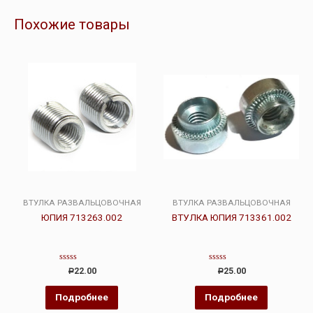
Похожие товары
ВТУЛКА РАЗВАЛЬЦОВОЧНАЯ
ВТУЛКА РАЗВАЛЬЦОВОЧНАЯ
ЮПИЯ 713263.002
ВТУЛКА ЮПИЯ 713361.002
Оценка
Оценка
22.00
25.00
Р
Р
0
0
из
из
5
5
Подробнее
Подробнее