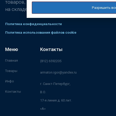
товаров, постоянно присутствующих
Разрешить вс
на складе.
Политика конфиденциальности
Политика использования файлов cookie
Меню
Контакты
Главная
(812) 6592205
Товары
armaton.igor@yandex.ru
Инфо
г. Санкт-Петербург,
Контакты
В.О.
17-я линия д. 60 лит.
«А»