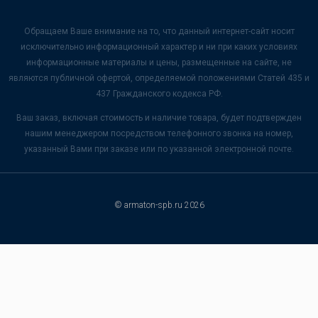
Обращаем Ваше внимание на то, что данный интернет-сайт носит
исключительно информационный характер и ни при каких условиях
информационные материалы и цены, размещенные на сайте, не
являются публичной офертой, определяемой положениями Статей 435 и
437 Гражданского кодекса РФ.
Ваш заказ, включая стоимость и наличие товара, будет подтвержден
нашим менеджером посредством телефонного звонка на номер,
указанный Вами при заказе или по указанной электронной почте.
© armaton-spb.ru 2026