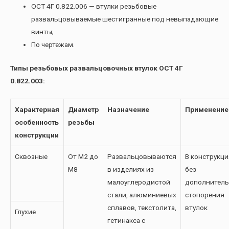
ОСТ 4Г 0.822.006 — втулки резьбовые
развальцовываемые шестигранные под невыпадающие
винты;
По чертежам.
Типы резьбовых развальцовочных втулок ОСТ 4Г
0.822.003:
Характерная
Диаметр
Назначение
Применение
особенность
резьбы
конструкции
Сквозные
От М2 до
Развальцовываются
В конструкци
М8
в изделиях из
без
малоуглеродистой
дополнитель
стали, алюминиевых
стопорения
сплавов, текстолита,
втулок
Глухие
гетинакса с