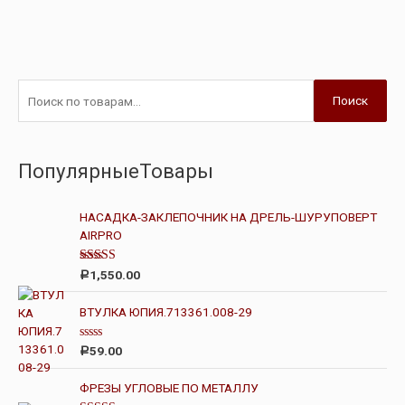
Поиск
ПопулярныеТовары
НАСАДКА-ЗАКЛЕПОЧНИК НА ДРЕЛЬ-ШУРУПОВЕРТ
AIRPRO
Оценка
1,550.00
Р
4.00
из 5
ВТУЛКА ЮПИЯ.713361.008-29
О
59.00
Р
ц
е
н
ФРЕЗЫ УГЛОВЫЕ ПО МЕТАЛЛУ
к