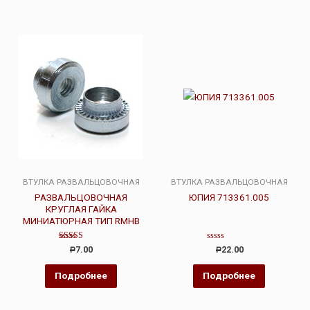
ВТУЛКА РАЗВАЛЬЦОВОЧНАЯ
ВТУЛКА РАЗВАЛЬЦОВОЧНАЯ
РАЗВАЛЬЦОВОЧНАЯ
ЮПИЯ 713361.005
КРУГЛАЯ ГАЙКА
МИНИАТЮРНАЯ ТИП RMHB
Оценка
Оценка
7.00
22.00
Р
Р
5.00
0
из 5
из
5
Подробнее
Подробнее