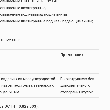
льцовываемые СКВОЗНЫЕ и ГЛУХИЕ;
ьцовываемые шестигранные;
ьцовываемые под невыпадающие винты;
ьцовываемые шестигранные под невыпадающие винты;
0.822.003:
Применение
 изделиях из малоуглеродистой
В конструкциях без
лавов, текстолита, гетинакса с
дополнительного
5 до 5,0 мм
стопорения втулок
т ОСТ 4Г 0.822.003):