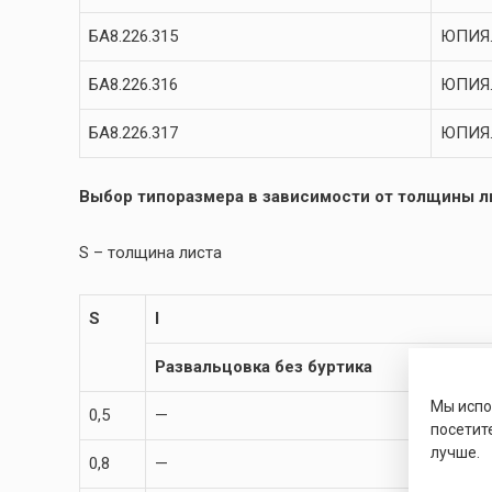
БА8.226.315
ЮПИЯ.
БА8.226.316
ЮПИЯ.
БА8.226.317
ЮПИЯ.
Выбор типоразмера в зависимости от толщины ли
S – толщина листа
S
l
Развальцовка без буртика
Мы исп
0,5
—
посетит
лучше.
0,8
—