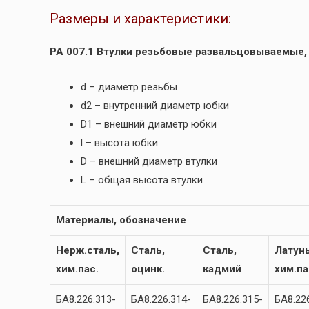
Размеры и характеристики:
РА 007.1 Втулки резьбовые развальцовываемые,
d – диаметр резьбы
d2 – внутренний диаметр юбки
D1 – внешний диаметр юбки
l – высота юбки
D – внешний диаметр втулки
L – общая высота втулки
Материалы, обозначение
Нерж.сталь,
Сталь,
Сталь,
Латунь
хим.пас.
оцинк.
кадмий
хим.па
БА8.226.313-
БА8.226.314-
БА8.226.315-
БА8.22