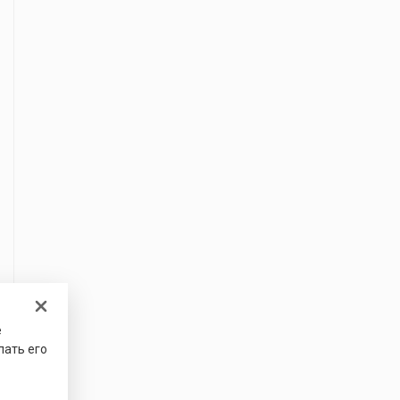
е
лать его