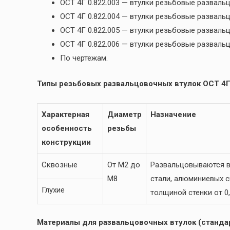
ОСТ 4Г 0.822.003 — втулки резьбовые разва
ОСТ 4Г 0.822.004 — втулки резьбовые развал
ОСТ 4Г 0.822.005 — втулки резьбовые развал
ОСТ 4Г 0.822.006 — втулки резьбовые развал
По чертежам.
Типы резьбовых развальцовочных втулок ОСТ 4Г 
Характерная
Диаметр
Назначение
особенность
резьбы
конструкции
Сквозные
От М2 до
Развальцовываются в
М8
стали, алюминиевых сп
Глухие
толщиной стенки от 0,
Материалы для развальцовочных втулок (стандар