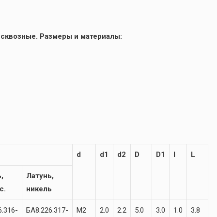
 сквозные. Размеры и материалы:
d
d1
d2
D
D1
l
L
,
Латунь,
с.
никель
6.316-
БА8.226.317-
М2
2.0
2.2
5.0
3.0
1.0
3.8