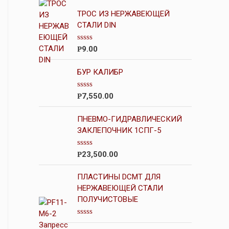
ТРОС ИЗ НЕРЖАВЕЮЩЕЙ
СТАЛИ DIN
О
9.00
Р
ц
е
н
БУР КАЛИБР
к
а
0
О
7,550.00
Р
и
ц
з
е
5
н
ПНЕВМО-ГИДРАВЛИЧЕСКИЙ
к
ЗАКЛЕПОЧНИК 1СПГ-5
а
0
и
О
23,500.00
Р
з
ц
5
е
н
ПЛАСТИНЫ DCMT ДЛЯ
к
НЕРЖАВЕЮЩЕЙ СТАЛИ
а
ПОЛУЧИСТОВЫЕ
0
и
з
5
О