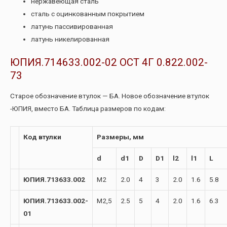
нержавеющая сталь
сталь с оцинкованным покрытием
латунь пассивированная
латунь никелированная
ЮПИЯ.714633.002-02 ОСТ 4Г 0.822.002-
73
Старое обозначение втулок — БА. Новое обозначение втулок
-ЮПИЯ, вместо БА. Таблица размеров по кодам:
Код втулки
Размеры, мм
d
d1
D
D1
l2
l1
L
ЮПИЯ.713633.002
М2
2.0
4
3
2.0
1.6
5.8
ЮПИЯ.713633.002-
М2,5
2.5
5
4
2.0
1.6
6.3
01