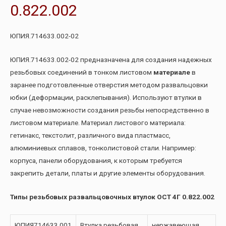
0.822.002
ЮПИЯ.714633.002-02
ЮПИЯ.714633.002-02 предназначена для создания надежных
резьбовых соединений в тонком листовом
материале
в
заранее подготовленные отверстия методом развальцовки
юбки (деформации, расклепывания). Используют втулки в
случае невозможности создания резьбы непосредственно в
листовом материале. Материал листового материала:
гетинакс, текстолит, различного вида пластмасс,
алюминиевых сплавов, тонколистовой стали. Например:
корпуса, панели оборудования, к которым требуется
закрепить детали, платы и другие элементы оборудования.
Типы резьбовых развальцовочных втулок ОСТ 4Г 0.822.002
ЮПИЯ714633.001
Втулка резьбовая
нержавеющая