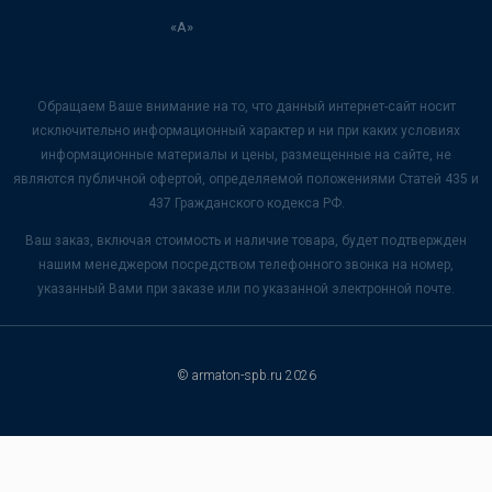
«А»
Обращаем Ваше внимание на то, что данный интернет-сайт носит
исключительно информационный характер и ни при каких условиях
информационные материалы и цены, размещенные на сайте, не
являются публичной офертой, определяемой положениями Статей 435 и
437 Гражданского кодекса РФ.
Ваш заказ, включая стоимость и наличие товара, будет подтвержден
нашим менеджером посредством телефонного звонка на номер,
указанный Вами при заказе или по указанной электронной почте.
© armaton-spb.ru 2026