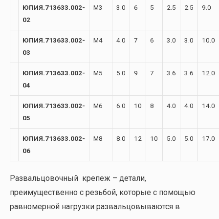
ЮПИЯ.713633.002-
М3
3.0
6
5
2.5
2.5
9.0
02
ЮПИЯ.713633.002-
М4
4.0
7
6
3.0
3.0
10.0
03
ЮПИЯ.713633.002-
М5
5.0
9
7
3.6
3.6
12.0
04
ЮПИЯ.713633.002-
М6
6.0
10
8
4.0
4.0
14.0
05
ЮПИЯ.713633.002-
М8
8.0
12
10
5.0
5.0
17.0
06
Развальцовочный крепеж – детали,
преимущественно с резьбой, которые с помощью
равномерной нагрузки развальцовываются в