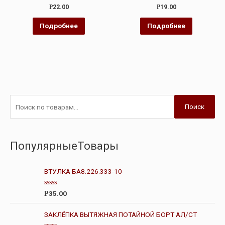
Оценка
Оценка
Р
22.00
Р
19.00
0
3.00
из
из 5
5
Подробнее
Подробнее
Поиск
ПопулярныеТовары
ВТУЛКА БА8.226.333-10
О
35.00
Р
ц
е
н
ЗАКЛЁПКА ВЫТЯЖНАЯ ПОТАЙНОЙ БОРТ АЛ/СТ
к