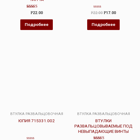
Оценка
Оценка
Р
22.00
Р
22.00
Р
17.00
4.00
0
из 5
из
5
Подробнее
Подробнее
ВТУЛКА РАЗВАЛЬЦОВОЧНАЯ
ВТУЛКА РАЗВАЛЬЦОВОЧНАЯ
ЮПИЯ 715331.002
ВТУЛКИ
РАЗВАЛЬЦОВЫВАЕМЫЕ ПОД
НЕВЫПАДАЮЩИЕ ВИНТЫ