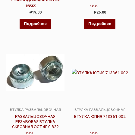
Оценка
Оценка
19.00
26.00
Р
Р
3.00
0
из 5
из
5
Подробнее
Подробнее
ВТУЛКА РАЗВАЛЬЦОВОЧНАЯ
ВТУЛКА РАЗВАЛЬЦОВОЧНАЯ
РАЗВАЛЬЦОВОЧНАЯ
ВТУЛКА ЮПИЯ 713361.002
РЕЗЬБОВАЯ ВТУЛКА
СКВОЗНАЯ ОСТ 4Г 0.822