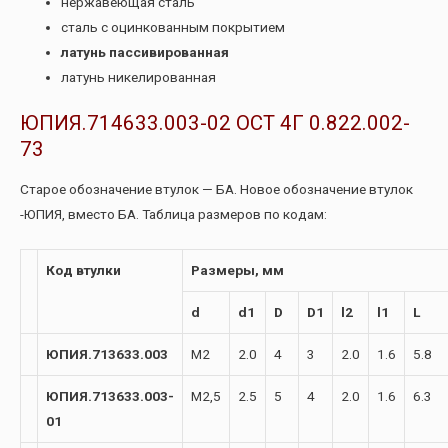
нержавеющая сталь
сталь с оцинкованным покрытием
латунь пассивированная
латунь никелированная
ЮПИЯ.714633.003-02 ОСТ 4Г 0.822.002-
73
Старое обозначение втулок — БА. Новое обозначение втулок
-ЮПИЯ, вместо БА. Таблица размеров по кодам:
Код втулки
Размеры, мм
d
d1
D
D1
l2
l1
L
ЮПИЯ.713633.003
М2
2.0
4
3
2.0
1.6
5.8
ЮПИЯ.713633.003-
М2,5
2.5
5
4
2.0
1.6
6.3
01