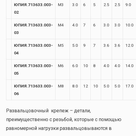
ЮПИЯ.713633.003-
М3
3.0
6
5
2.5
2.5
9.0
02
ЮПИЯ.713633.003-
М4
4.0
7
6
3.0
3.0
10.0
03
ЮПИЯ.713633.003-
М5
5.0
9
7
3.6
3.6
12.0
04
ЮПИЯ.713633.003-
М6
6.0
10
8
4.0
4.0
14.0
05
ЮПИЯ.713633.003-
М8
8.0
12
10
5.0
5.0
17.0
06
Развальцовочный крепеж – детали,
преимущественно с резьбой, которые с помощью
равномерной нагрузки развальцовываются в