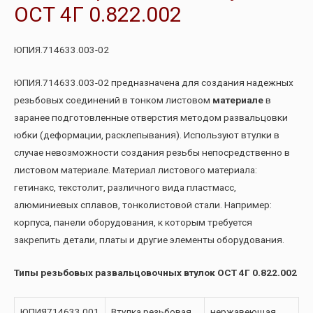
ОСТ 4Г 0.822.002
ЮПИЯ.714633.003-02
ЮПИЯ.714633.003-02 предназначена для создания надежных
резьбовых соединений в тонком листовом
материале
в
заранее подготовленные отверстия методом развальцовки
юбки (деформации, расклепывания). Используют втулки в
случае невозможности создания резьбы непосредственно в
листовом материале. Материал листового материала:
гетинакс, текстолит, различного вида пластмасс,
алюминиевых сплавов, тонколистовой стали. Например:
корпуса, панели оборудования, к которым требуется
закрепить детали, платы и другие элементы оборудования.
Типы резьбовых развальцовочных втулок ОСТ 4Г 0.822.002
ЮПИЯ714633.001
Втулка резьбовая
нержавеющая