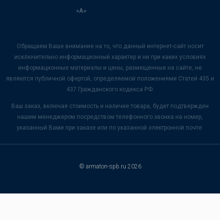
«А»
Обращаем Ваше внимание на то, что данный интернет-сайт носит
исключительно информационный характер и ни при каких условиях
информационные материалы и цены, размещенные на сайте, не
являются публичной офертой, определяемой положениями Статей 435 и
437 Гражданского кодекса РФ.
Ваш заказ, включая стоимость и наличие товара, будет подтвержден
нашим менеджером посредством телефонного звонка на номер,
указанный Вами при заказе или по указанной электронной почте.
© armaton-spb.ru 2026