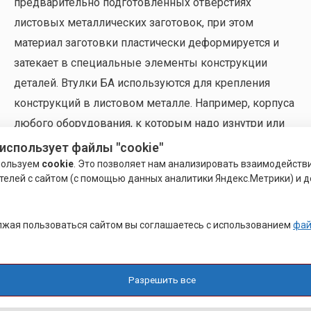
предварительно подготовленных отверстиях
листовых металлических заготовок, при этом
материал заготовки пластически деформируется и
затекает в специальные элементы конструкции
деталей. Втулки БА используются для крепления
конструкций в листовом металле. Например, корпуса
любого оборудования, к которым надо изнутри или
снаружи крепить другие детали, панели, печатные
использует файлы "cookie"
платы и т.д.
пользуем
cookie
. Это позволяет нам анализировать взаимодейств
телей с сайтом (с помощью данных аналитики Яндекс.Метрики) и д
Отличие
развальцовочного крепежа
от запрессовочного в
том, что развальцовочный крепеж — процесс установки в
жая пользоваться сайтом вы соглашаетесь с использованием
фай
листовой металл — кроме запрессовки (сжимающей силы)
происходит развальцовка (раскрытие, расклепывание) юбки,
которая всегда есть в конструкции изделия (в
Разрешить все
запрессовочном крепеже такой юбки нет).