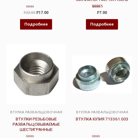
Оценка
Оценка
Р
22.00
Р
17.00
Р
7.00
0
5.00
из
из 5
5
Подробнее
Подробнее
ВТУЛКА РАЗВАЛЬЦОВОЧНАЯ
ВТУЛКА РАЗВАЛЬЦОВОЧНАЯ
ВТУЛКИ РЕЗЬБОВЫЕ
ВТУЛКА ЮПИЯ 713361.003
РАЗВАЛЬЦОВЫВАЕМЫЕ
ШЕСТИГРАННЫЕ