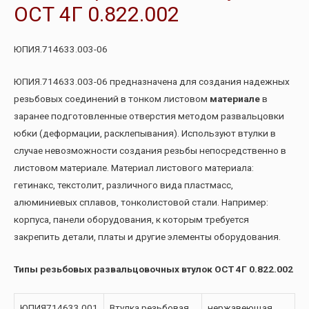
ОСТ 4Г 0.822.002
ЮПИЯ.714633.003-06
ЮПИЯ.714633.003-06 предназначена для создания надежных
резьбовых соединений в тонком листовом
материале
в
заранее подготовленные отверстия методом развальцовки
юбки (деформации, расклепывания). Используют втулки в
случае невозможности создания резьбы непосредственно в
листовом материале. Материал листового материала:
гетинакс, текстолит, различного вида пластмасс,
алюминиевых сплавов, тонколистовой стали. Например:
корпуса, панели оборудования, к которым требуется
закрепить детали, платы и другие элементы оборудования.
Типы резьбовых развальцовочных втулок ОСТ 4Г 0.822.002
ЮПИЯ714633.001
Втулка резьбовая
нержавеющая