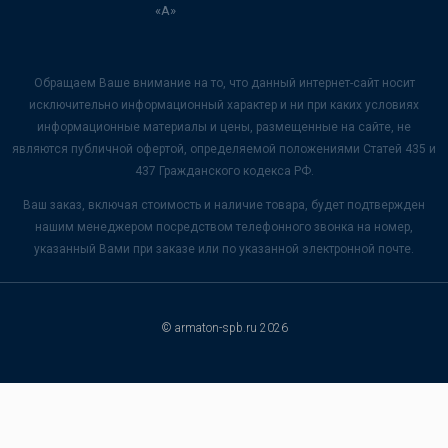
«А»
Обращаем Ваше внимание на то, что данный интернет-сайт носит
исключительно информационный характер и ни при каких условиях
информационные материалы и цены, размещенные на сайте, не
являются публичной офертой, определяемой положениями Статей 435 и
437 Гражданского кодекса РФ.
Ваш заказ, включая стоимость и наличие товара, будет подтвержден
нашим менеджером посредством телефонного звонка на номер,
указанный Вами при заказе или по указанной электронной почте.
© armaton-spb.ru 2026