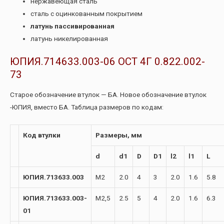
нержавеющая сталь
сталь с оцинкованным покрытием
латунь пассивированная
латунь никелированная
ЮПИЯ.714633.003-06 ОСТ 4Г 0.822.002-
73
Старое обозначение втулок — БА. Новое обозначение втулок
-ЮПИЯ, вместо БА. Таблица размеров по кодам:
Код втулки
Размеры, мм
d
d1
D
D1
l2
l1
L
ЮПИЯ.713633.003
М2
2.0
4
3
2.0
1.6
5.8
ЮПИЯ.713633.003-
М2,5
2.5
5
4
2.0
1.6
6.3
01