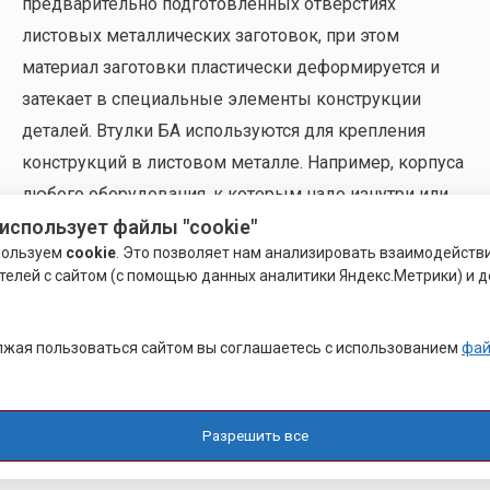
предварительно подготовленных отверстиях
листовых металлических заготовок, при этом
материал заготовки пластически деформируется и
затекает в специальные элементы конструкции
деталей. Втулки БА используются для крепления
конструкций в листовом металле. Например, корпуса
любого оборудования, к которым надо изнутри или
использует файлы "cookie"
снаружи крепить другие детали, панели, печатные
пользуем
cookie
. Это позволяет нам анализировать взаимодейств
платы и т.д.
телей с сайтом (с помощью данных аналитики Яндекс.Метрики) и д
Отличие
развальцовочного крепежа
от запрессовочного в
том, что развальцовочный крепеж — процесс установки в
жая пользоваться сайтом вы соглашаетесь с использованием
фай
листовой металл — кроме запрессовки (сжимающей силы)
происходит развальцовка (раскрытие, расклепывание) юбки,
которая всегда есть в конструкции изделия (в
Разрешить все
запрессовочном крепеже такой юбки нет).