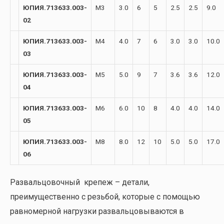
ЮПИЯ.713633.003-
М3
3.0
6
5
2.5
2.5
9.0
02
ЮПИЯ.713633.003-
М4
4.0
7
6
3.0
3.0
10.0
03
ЮПИЯ.713633.003-
М5
5.0
9
7
3.6
3.6
12.0
04
ЮПИЯ.713633.003-
М6
6.0
10
8
4.0
4.0
14.0
05
ЮПИЯ.713633.003-
М8
8.0
12
10
5.0
5.0
17.0
06
Развальцовочный крепеж – детали,
преимущественно с резьбой, которые с помощью
равномерной нагрузки развальцовываются в