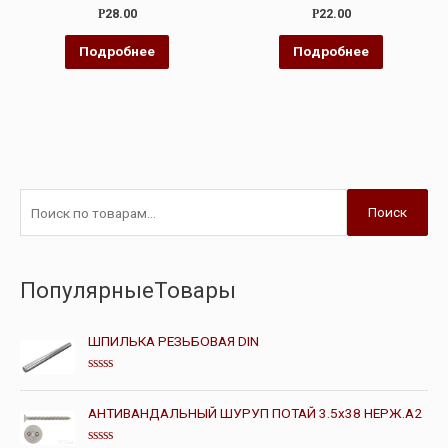
Оценка
Оценка
Р
28.00
Р
22.00
0
0
из
из
5
5
Подробнее
Подробнее
Поиск
ПопулярныеТовары
ШПИЛЬКА РЕЗЬБОВАЯ DIN
О
ц
е
АНТИВАНДАЛЬНЫЙ ШУРУП ПОТАЙ 3.5х38 НЕРЖ.А2
н
к