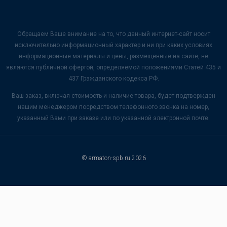
Обращаем Ваше внимание на то, что данный интернет-сайт носит
исключительно информационный характер и ни при каких условиях
информационные материалы и цены, размещенные на сайте, не
являются публичной офертой, определяемой положениями Статей 435 и
437 Гражданского кодекса РФ.
Ваш заказ, включая стоимость и наличие товара, будет подтвержден
нашим менеджером посредством телефонного звонка на номер,
указанный Вами при заказе или по указанной электронной почте.
© armaton-spb.ru 2026