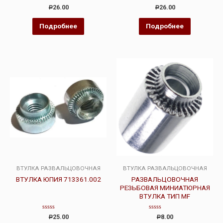
Оценка
Оценка
26.00
26.00
Р
Р
0
0
из
из
5
5
Подробнее
Подробнее
ВТУЛКА РАЗВАЛЬЦОВОЧНАЯ
ВТУЛКА РАЗВАЛЬЦОВОЧНАЯ
ВТУЛКА ЮПИЯ 713361.002
РАЗВАЛЬЦОВОЧНАЯ
РЕЗЬБОВАЯ МИНИАТЮРНАЯ
ВТУЛКА ТИП MF
Оценка
Оценка
25.00
8.00
Р
Р
0
0