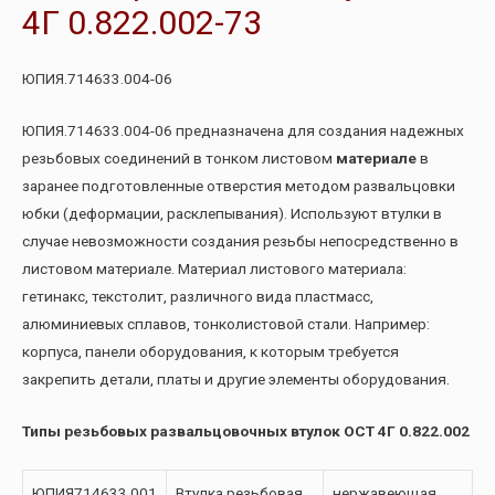
4Г 0.822.002-73
ЮПИЯ.714633.004-06
ЮПИЯ.714633.004-06 предназначена для создания надежных
резьбовых соединений в тонком листовом
материале
в
заранее подготовленные отверстия методом развальцовки
юбки (деформации, расклепывания). Используют втулки в
случае невозможности создания резьбы непосредственно в
листовом материале. Материал листового материала:
гетинакс, текстолит, различного вида пластмасс,
алюминиевых сплавов, тонколистовой стали. Например:
корпуса, панели оборудования, к которым требуется
закрепить детали, платы и другие элементы оборудования.
Типы резьбовых развальцовочных втулок ОСТ 4Г 0.822.002
ЮПИЯ714633.001
Втулка резьбовая
нержавеющая