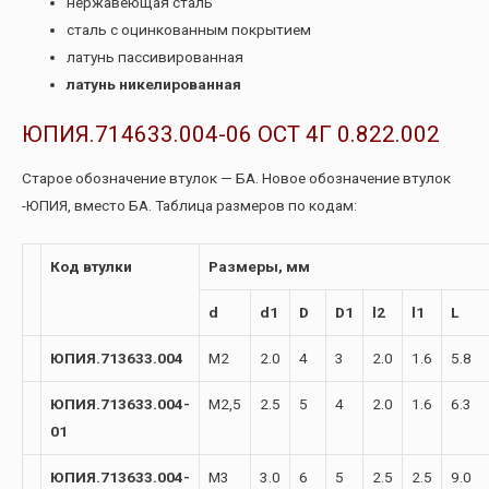
нержавеющая сталь
сталь с оцинкованным покрытием
латунь пассивированная
латунь никелированная
ЮПИЯ.714633.004-06 ОСТ 4Г 0.822.002
Старое обозначение втулок — БА. Новое обозначение втулок
-ЮПИЯ, вместо БА. Таблица размеров по кодам:
Код втулки
Размеры, мм
d
d1
D
D1
l2
l1
L
ЮПИЯ.713633.004
М2
2.0
4
3
2.0
1.6
5.8
ЮПИЯ.713633.004-
М2,5
2.5
5
4
2.0
1.6
6.3
01
ЮПИЯ.713633.004-
М3
3.0
6
5
2.5
2.5
9.0