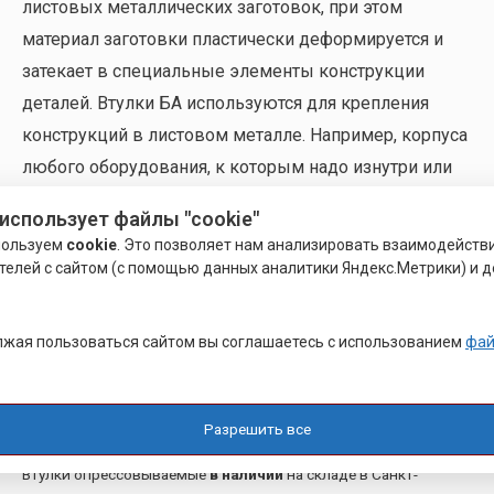
листовых металлических заготовок, при этом
материал заготовки пластически деформируется и
затекает в специальные элементы конструкции
деталей. Втулки БА используются для крепления
конструкций в листовом металле. Например, корпуса
любого оборудования, к которым надо изнутри или
снаружи крепить другие детали, панели, печатные
использует файлы "cookie"
платы и т.д.
пользуем
cookie
. Это позволяет нам анализировать взаимодейств
телей с сайтом (с помощью данных аналитики Яндекс.Метрики) и д
Отличие
развальцовочного крепежа
от запрессовочного в
том, что развальцовочный крепеж — процесс установки в
листовой металл — кроме запрессовки (сжимающей силы)
жая пользоваться сайтом вы соглашаетесь с использованием
фай
происходит развальцовка (раскрытие, расклепывание) юбки,
которая всегда есть в конструкции изделия (в
запрессовочном крепеже такой юбки нет).
Разрешить все
Втулки опрессовываемые
в наличии
на складе в Санкт-