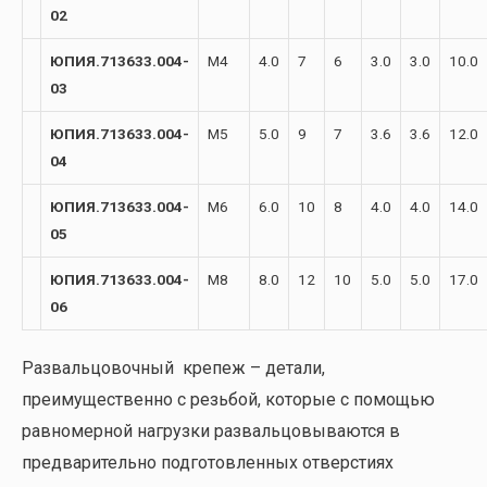
02
ЮПИЯ.713633.004-
М4
4.0
7
6
3.0
3.0
10.0
03
ЮПИЯ.713633.004-
М5
5.0
9
7
3.6
3.6
12.0
04
ЮПИЯ.713633.004-
М6
6.0
10
8
4.0
4.0
14.0
05
ЮПИЯ.713633.004-
М8
8.0
12
10
5.0
5.0
17.0
06
Развальцовочный крепеж – детали,
преимущественно с резьбой, которые с помощью
равномерной нагрузки развальцовываются в
предварительно подготовленных отверстиях