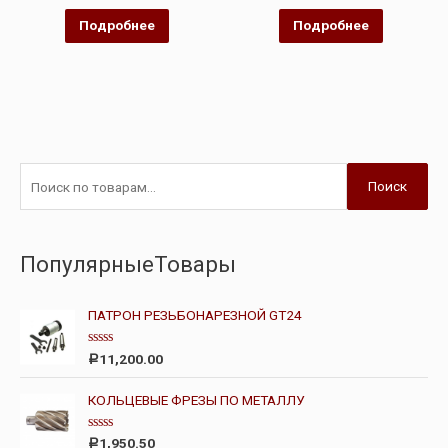
из
из
5
5
Подробнее
Подробнее
Поиск
ПопулярныеТовары
ПАТРОН РЕЗЬБОНАРЕЗНОЙ GT24
О
11,200.00
Р
ц
е
н
КОЛЬЦЕВЫЕ ФРЕЗЫ ПО МЕТАЛЛУ
к
а
0
О
1,950.50
Р