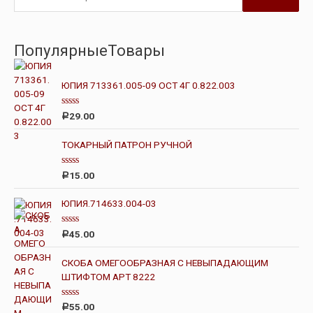
ПопулярныеТовары
ЮПИЯ 713361.005-09 ОСТ 4Г 0.822.003
О
29.00
Р
ц
е
н
ТОКАРНЫЙ ПАТРОН РУЧНОЙ
к
а
0
О
15.00
Р
и
ц
з
е
5
н
ЮПИЯ.714633.004-03
к
а
0
О
45.00
Р
и
ц
з
е
5
н
СКОБА ОМЕГООБРАЗНАЯ С НЕВЫПАДАЮЩИМ
к
ШТИФТОМ АРТ 8222
а
0
и
з
О
55.00
Р