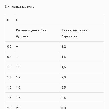
S – толщина листа
S
l
Развальцовка без
Развальцовка с
буртика
буртиком
0,5
—
1,2
0,8
—
1,6
1,0
1,0
1,6
1,2
1,2
2,0
1,5
1,6
2,5
1,6
1,6
2,5
2,0
2,0
3,0