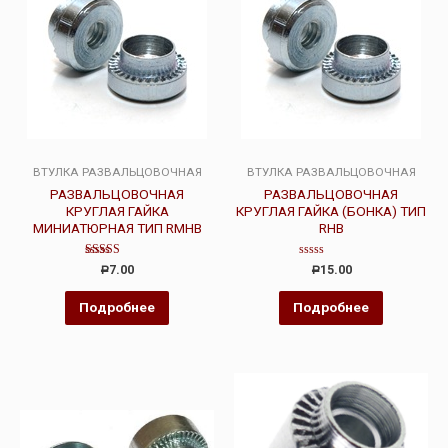
ВТУЛКА РАЗВАЛЬЦОВОЧНАЯ
ВТУЛКА РАЗВАЛЬЦОВОЧНАЯ
РАЗВАЛЬЦОВОЧНАЯ
РАЗВАЛЬЦОВОЧНАЯ
КРУГЛАЯ ГАЙКА
КРУГЛАЯ ГАЙКА (БОНКА) ТИП
МИНИАТЮРНАЯ ТИП RMHB
RHB
Оценка
Оценка
7.00
15.00
Р
Р
5.00
0
из 5
из
5
Подробнее
Подробнее