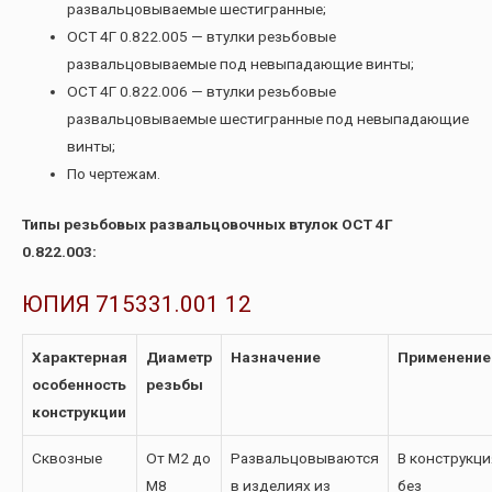
развальцовываемые шестигранные;
ОСТ 4Г 0.822.005 — втулки резьбовые
развальцовываемые под невыпадающие винты;
ОСТ 4Г 0.822.006 — втулки резьбовые
развальцовываемые шестигранные под невыпадающие
винты;
По чертежам.
Типы резьбовых развальцовочных втулок ОСТ 4Г
0.822.003:
ЮПИЯ 715331.001 12
Характерная
Диаметр
Назначение
Применение
особенность
резьбы
конструкции
Сквозные
От М2 до
Развальцовываются
В конструкци
М8
в изделиях из
без