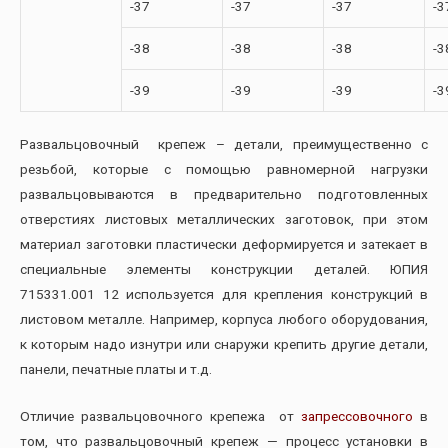
-37
-37
-37
-3
-38
-38
-38
-3
-39
-39
-39
-3
Развальцовочный крепеж – детали, преимущественно с
резьбой, которые с помощью равномерной нагрузки
развальцовываются в предварительно подготовленных
отверстиях листовых металлических заготовок, при этом
материал заготовки пластически деформируется и затекает в
специальные элементы конструкции деталей. ЮПИЯ
715331.001 12 используется для крепления конструкций в
листовом металле. Например, корпуса любого оборудования,
к которым надо изнутри или снаружи крепить другие детали,
панели, печатные платы и т.д.
Отличие развальцовочного крепежа от
запрессовочного
в
том, что развальцовочный крепеж — процесс установки в