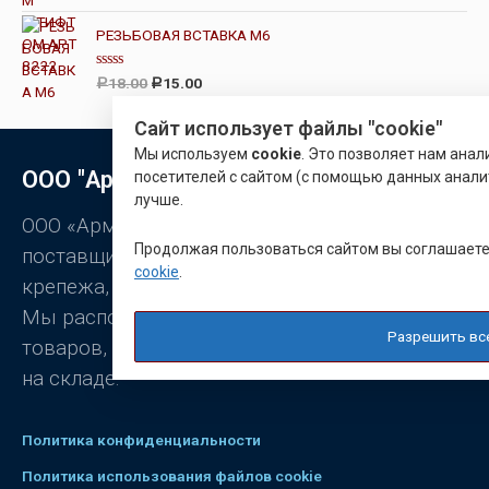
5
ц
е
н
РЕЗЬБОВАЯ ВСТАВКА М6
к
а
0
О
18.00
15.00
Р
Р
и
ц
з
е
5
н
Сайт использует файлы "cookie"
к
а
Мы используем
cookie
. Это позволяет нам ана
0
ООО "Арматон"
посетителей с сайтом (с помощью данных анали
и
з
лучше.
5
ООО «Арматон» является оптовым
Продолжая пользоваться сайтом вы соглашает
поставщиком заклёпок, промышленного
cookie
.
крепежа, станочной оснастки.
Мы располагаем широким ассортиментом
Разрешить вс
товаров, постоянно присутствующих
на складе.
Политика конфиденциальности
Политика использования файлов cookie