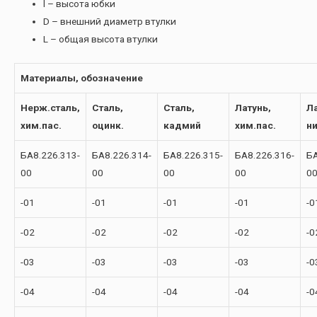
l – высота юбки
D – внешний диаметр втулки
L – общая высота втулки
Материалы, обозначение
Нерж.сталь,
Сталь,
Сталь,
Латунь,
Ла
хим.пас.
оцинк.
кадмий
хим.пас.
н
БА8.226.313-
БА8.226.314-
БА8.226.315-
БА8.226.316-
БА
00
00
00
00
0
-01
-01
-01
-01
-0
-02
-02
-02
-02
-0
-03
-03
-03
-03
-0
-04
-04
-04
-04
-0