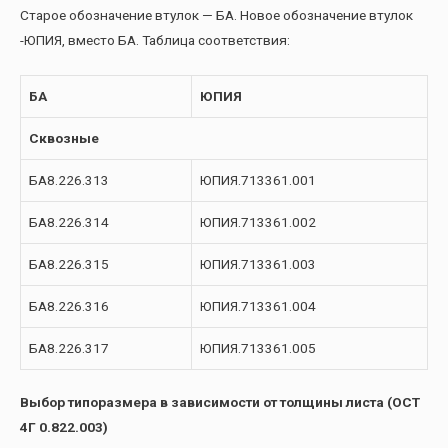
Старое обозначение втулок — БА. Новое обозначение втулок
-ЮПИЯ, вместо БА. Таблица соответствия:
БА
ЮПИЯ
Сквозные
БА8.226.313
ЮПИЯ.713361.001
БА8.226.314
ЮПИЯ.713361.002
БА8.226.315
ЮПИЯ.713361.003
БА8.226.316
ЮПИЯ.713361.004
БА8.226.317
ЮПИЯ.713361.005
Выбор типоразмера в зависимости от толщины листа (ОСТ
4Г 0.822.003)