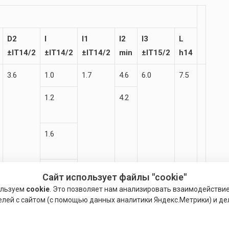
D2
I
l1
l2
I3
L
±IT14/2
±IT14/2
±IT14/2
min
±IT15/2
h14
3.6
1.0
1.7
4.6
6.0
7.5
1.2
4.2
1.6
2.0
Сайт использует файлы "cookie"
ользуем
cookie
. Это позволяет нам анализировать взаимодействи
елей с сайтом (с помощью данных аналитики Яндекс.Метрики) и де
2.5
2.0
4.5
6.3
8.0