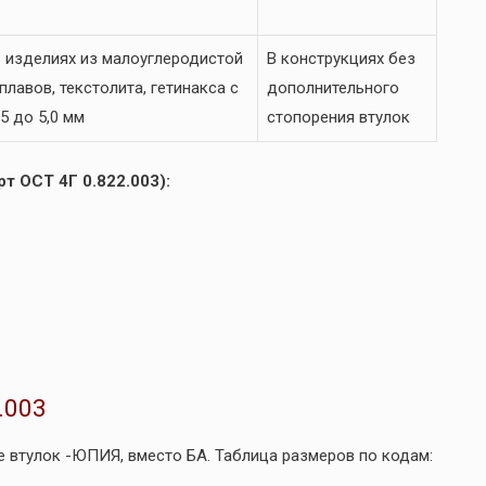
 изделиях из малоуглеродистой
В конструкциях без
лавов, текстолита, гетинакса с
дополнительного
5 до 5,0 мм
стопорения втулок
т ОСТ 4Г 0.822.003):
.003
 втулок -ЮПИЯ, вместо БА. Таблица размеров по кодам: