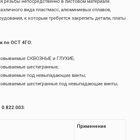
я резьбы непосредственно в листовом материале.
 различного вида пластмасс, алюминиевых сплавов,
рудования, к которым требуется закрепить детали, платы
к по ОСТ 4ГО:
льцовываемые СКВОЗНЫЕ и ГЛУХИЕ;
ьцовываемые шестигранные;
ьцовываемые под невыпадающие винты;
ьцовываемые шестигранные под невыпадающие винты;
0.822.003:
Применение