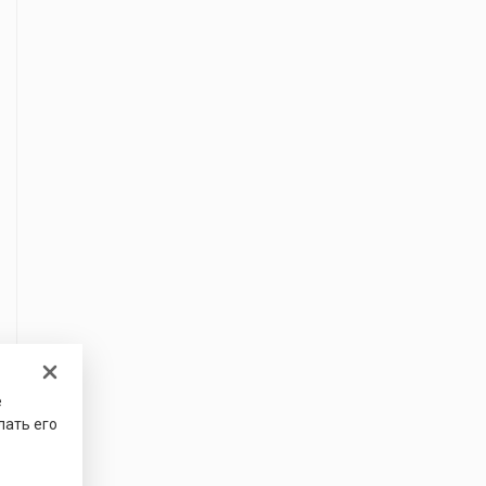
е
лать его