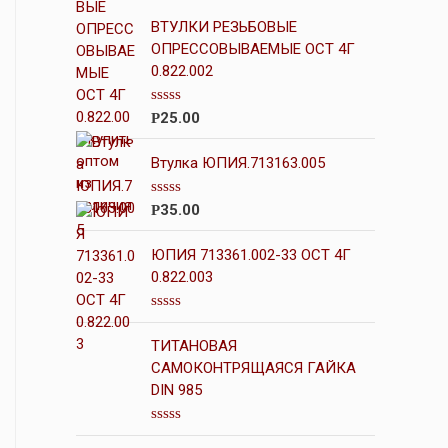
ВТУЛКИ РЕЗЬБОВЫЕ
ОПРЕССОВЫВАЕМЫЕ ОСТ 4Г
0.822.002
О
25.00
Р
ц
е
н
Втулка ЮПИЯ.713163.005
к
а
0
О
35.00
Р
и
ц
з
е
5
н
ЮПИЯ 713361.002-33 ОСТ 4Г
к
0.822.003
а
0
и
О
з
ц
5
ТИТАНОВАЯ
е
н
САМОКОНТРЯЩАЯСЯ ГАЙКА
к
DIN 985
а
0
и
О
з