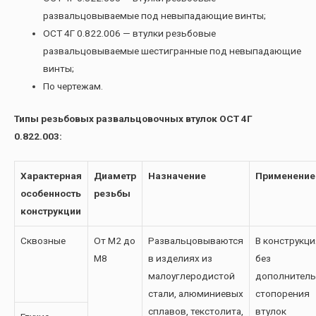
развальцовываемые под невыпадающие винты;
ОСТ 4Г 0.822.006 — втулки резьбовые
развальцовываемые шестигранные под невыпадающие
винты;
По чертежам.
Типы резьбовых развальцовочных втулок ОСТ 4Г
0.822.003:
Характерная
Диаметр
Назначение
Применение
особенность
резьбы
конструкции
Сквозные
От М2 до
Развальцовываются
В конструкци
М8
в изделиях из
без
малоуглеродистой
дополнитель
стали, алюминиевых
стопорения
сплавов, текстолита,
втулок