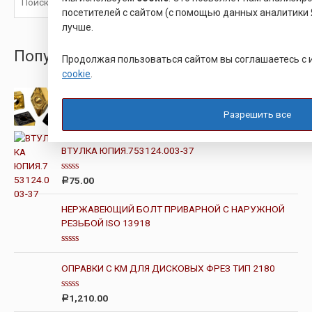
Поиск
посетителей с сайтом (с помощью данных аналитики 
лучше.
ПопулярныеТовары
Продолжая пользоваться сайтом вы соглашаетесь с
cookie
.
ПЛАСТИНЫ VBMT 160408
Разрешить все
О
365.00
Р
ц
е
н
ВТУЛКА ЮПИЯ.753124.003-37
к
а
0
О
75.00
Р
и
ц
з
е
5
н
НЕРЖАВЕЮЩИЙ БОЛТ ПРИВАРНОЙ С НАРУЖНОЙ
к
РЕЗЬБОЙ ISO 13918
а
0
и
з
О
5
ц
ОПРАВКИ С КМ ДЛЯ ДИСКОВЫХ ФРЕЗ ТИП 2180
е
н
к
О
а
1,210.00
Р
ц
0