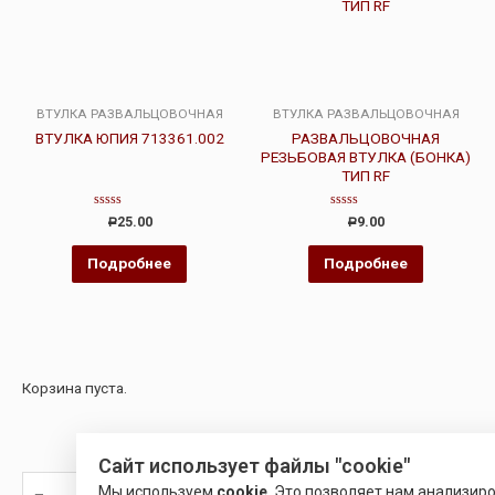
ВТУЛКА РАЗВАЛЬЦОВОЧНАЯ
ВТУЛКА РАЗВАЛЬЦОВОЧНАЯ
ВТУЛКА ЮПИЯ 713361.002
РАЗВАЛЬЦОВОЧНАЯ
РЕЗЬБОВАЯ ВТУЛКА (БОНКА)
ТИП RF
Оценка
Оценка
25.00
9.00
Р
Р
0
0
из
из
5
5
Подробнее
Подробнее
Корзина пуста.
Сайт использует файлы "cookie"
Мы используем
cookie
. Это позволяет нам анализир