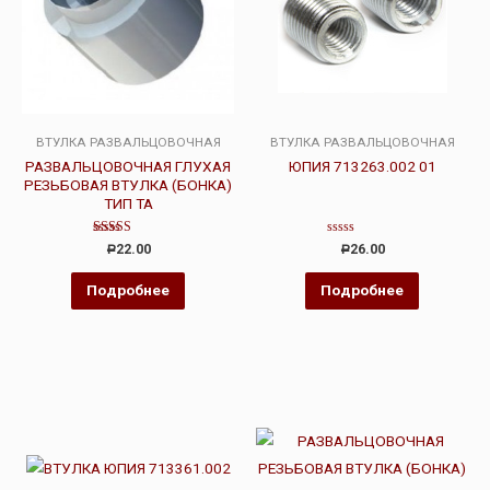
ВТУЛКА РАЗВАЛЬЦОВОЧНАЯ
ВТУЛКА РАЗВАЛЬЦОВОЧНАЯ
РАЗВАЛЬЦОВОЧНАЯ ГЛУХАЯ
ЮПИЯ 713263.002 01
РЕЗЬБОВАЯ ВТУЛКА (БОНКА)
ТИП ТА
Оценка
Оценка
22.00
26.00
Р
Р
4.00
0
из 5
из
5
Подробнее
Подробнее