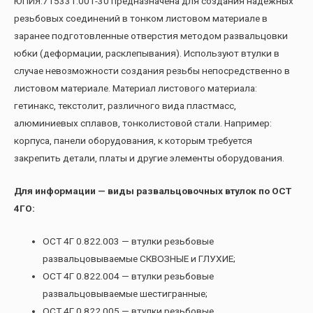
ЮПИЯ.715331.001-30 предназначена для создания надежных
резьбовых соединений в тонком листовом материале в
заранее подготовленные отверстия методом развальцовки
юбки (деформации, расклепывания). Используют втулки в
случае невозможности создания резьбы непосредственно в
листовом материале. Материал листового материала:
гетинакс, текстолит, различного вида пластмасс,
алюминиевых сплавов, тонколистовой стали. Например:
корпуса, панели оборудования, к которым требуется
закрепить детали, платы и другие элементы оборудования.
Для информации — виды развальцовочных втулок по ОСТ
4ГО:
ОСТ 4Г 0.822.003 — втулки резьбовые
развальцовываемые СКВОЗНЫЕ и ГЛУХИЕ;
ОСТ 4Г 0.822.004 — втулки резьбовые
развальцовываемые шестигранные;
ОСТ 4Г 0.822.005 — втулки резьбовые