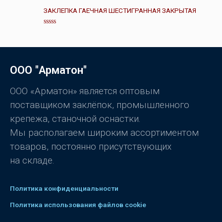
е
и
н
з
ЗАКЛЕПКА ГАЕЧНАЯ ШЕСТИГРАННАЯ ЗАКРЫТАЯ
к
5
а
0
О
и
ц
з
е
5
н
к
а
ООО "Арматон"
0
и
з
5
ООО «Арматон» является оптовым
поставщиком заклёпок, промышленного
крепежа, станочной оснастки.
Мы располагаем широким ассортиментом
товаров, постоянно присутствующих
на складе.
Политика конфиденциальности
Политика использования файлов cookie