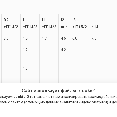
D2
I
l1
l2
I3
L
±IT14/2
±IT14/2
±IT14/2
min
±IT15/2
h14
3.6
1.0
1.7
4.6
6.0
7.5
1.2
4.2
1.6
2.0
Сайт использует файлы "cookie"
ользуем
cookie
. Это позволяет нам анализировать взаимодействи
елей с сайтом (с помощью данных аналитики Яндекс.Метрики) и де
2.5
2.0
4.5
6.3
8.0