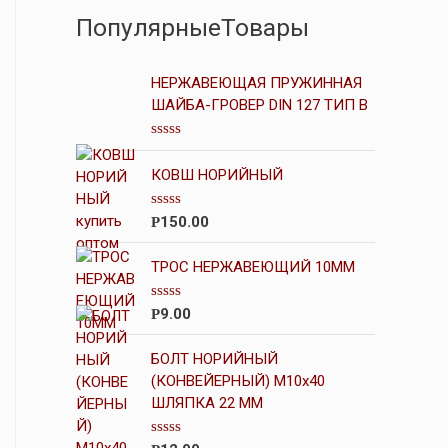
ПопулярныеТовары
НЕРЖАВЕЮЩАЯ ПРУЖИННАЯ
ШАЙБА-ГРОВЕР DIN 127 ТИП B
О
ц
КОВШ НОРИЙНЫЙ
е
н
к
О
150.00
Р
а
ц
0
е
и
н
ТРОС НЕРЖАВЕЮЩИЙ 10ММ
з
к
5
а
0
О
9.00
Р
и
ц
з
е
5
н
БОЛТ НОРИЙНЫЙ
к
(КОНВЕЙЕРНЫЙ) М10х40
а
ШЛЯПКА 22 ММ
0
и
з
5