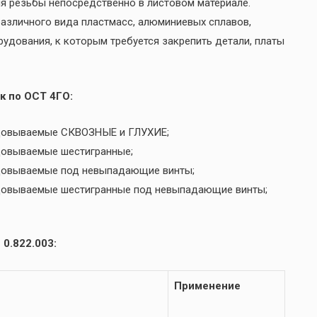
я резьбы непосредственно в листовом материале.
 различного вида пластмасс, алюминиевых сплавов,
рудования, к которым требуется закрепить детали, платы
к по ОСТ 4ГО:
льцовываемые СКВОЗНЫЕ и ГЛУХИЕ;
ьцовываемые шестигранные;
ьцовываемые под невыпадающие винты;
ьцовываемые шестигранные под невыпадающие винты;
0.822.003:
Применение