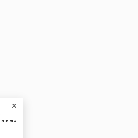
е
лать его