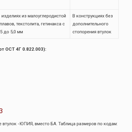
 изделиях из малоуглеродистой
В конструкциях без
лавов, текстолита, гетинакса с
дополнительного
5 до 5,0 мм
стопорения втулок
т ОСТ 4Г 0.822.003):
3
 втулок -ЮПИЯ, вместо БА. Таблица размеров по кодам: