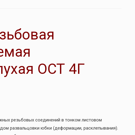
зьбовая
емая
ухая ОСТ 4Г
жных резьбовых соединений в тонком листовом
одом развальцовки юбки (деформации, расклепывания).