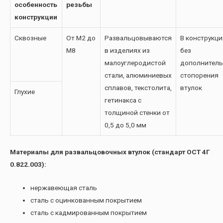
особенность
резьбы
конструкции
Сквозные
От М2 до
Развальцовываются
В конструкци
М8
в изделиях из
без
малоуглеродистой
дополнитель
стали, алюминиевых
стопорения
сплавов, текстолита,
втулок
Глухие
гетинакса с
толщиной стенки от
0,5 до 5,0 мм
Материалы для развальцовочных втулок (стандарт ОСТ 4Г
0.822.003):
нержавеющая сталь
сталь с оцинкованным покрытием
сталь с кадмированным покрытием