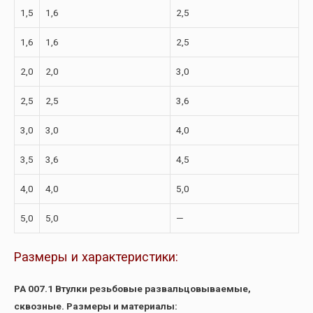
1,5
1,6
2,5
1,6
1,6
2,5
2,0
2,0
3,0
2,5
2,5
3,6
3,0
3,0
4,0
3,5
3,6
4,5
4,0
4,0
5,0
5,0
5,0
—
Размеры и характеристики:
РА 007.1 Втулки резьбовые развальцовываемые,
сквозные. Размеры и материалы: