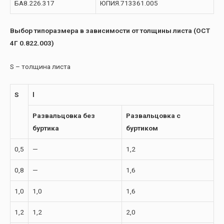
БА8.226.317
ЮПИЯ.713361.005
Выбор типоразмера в зависимости от толщины листа (ОСТ
4Г 0.822.003)
S – толщина листа
S
l
Развальцовка без
Развальцовка с
буртика
буртиком
0,5
—
1,2
0,8
—
1,6
1,0
1,0
1,6
1,2
1,2
2,0