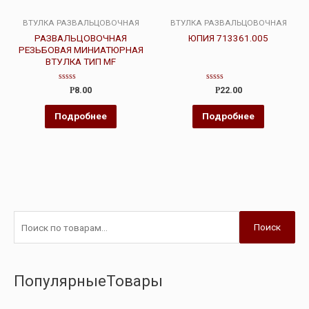
ВТУЛКА РАЗВАЛЬЦОВОЧНАЯ
ВТУЛКА РАЗВАЛЬЦОВОЧНАЯ
РАЗВАЛЬЦОВОЧНАЯ
ЮПИЯ 713361.005
РЕЗЬБОВАЯ МИНИАТЮРНАЯ
ВТУЛКА ТИП MF
Оценка
Оценка
Р
8.00
Р
22.00
0
0
из
из
5
5
Подробнее
Подробнее
Поиск
ПопулярныеТовары