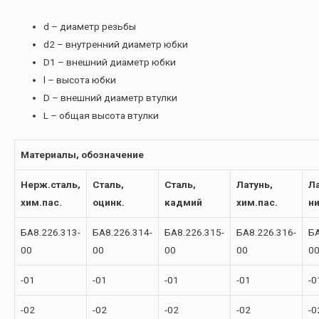
d – диаметр резьбы
d2 – внутренний диаметр юбки
D1 – внешний диаметр юбки
l – высота юбки
D – внешний диаметр втулки
L – общая высота втулки
Материалы, обозначение
Нерж.сталь,
Сталь,
Сталь,
Латунь,
Ла
хим.пас.
оцинк.
кадмий
хим.пас.
н
БА8.226.313-
БА8.226.314-
БА8.226.315-
БА8.226.316-
БА
00
00
00
00
0
-01
-01
-01
-01
-0
-02
-02
-02
-02
-0