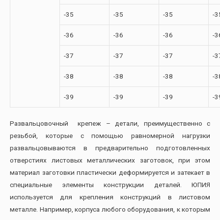
-35
-35
-35
-3
-36
-36
-36
-3
-37
-37
-37
-3
-38
-38
-38
-3
-39
-39
-39
-3
Развальцовочный крепеж – детали, преимущественно с
резьбой, которые с помощью равномерной нагрузки
развальцовываются в предварительно подготовленных
отверстиях листовых металлических заготовок, при этом
материал заготовки пластически деформируется и затекает в
специальные элементы конструкции деталей. ЮПИЯ
используется для крепления конструкций в листовом
металле. Например, корпуса любого оборудования, к которым