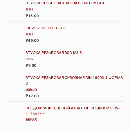
ВТУЛКА РЕЗЬБОВАЯ ЗАКЛАДНАЯ ГЛУХАЯ
О
15.00
Р
ц
е
н
ЮПИЯ.715331.001-17
к
а
0
О
49.00
Р
и
ц
з
е
5
н
ВТУЛКА РЕЗЬБОВАЯ BSO M3 8
к
а
0
О
9.00
Р
и
ц
з
е
5
н
ВТУЛКА РЕЗЬБОВАЯ СКВОЗНАЯ DIN 16903-1 ФОРМА
к
D
а
0
и
з
Оценка
17.00
Р
5
4.00
из 5
ПРЕДОХРАНИТЕЛЬНЫЙ АДАПТОР СРЫВНОЙ STW-
11766-P19
Оценка
4.00
из 5