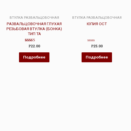
ВТУЛКА РАЗВАЛЬЦОВОЧНАЯ
ВТУЛКА РАЗВАЛЬЦОВОЧНАЯ
РАЗВАЛЬЦОВОЧНАЯ ГЛУХАЯ
ЮПИЯ ОСТ
РЕЗЬБОВАЯ ВТУЛКА (БОНКА)
ТИП ТА
Оценка
Оценка
Р
22.00
Р
25.00
4.00
0
из 5
из
5
Подробнее
Подробнее