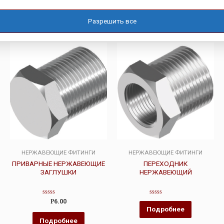
Оценка
Оценка
4.00
0
Подробнее
Подробнее
из 5
из
5
Разрешить все
НЕРЖАВЕЮЩИЕ ФИТИНГИ
НЕРЖАВЕЮЩИЕ ФИТИНГИ
ПРИВАРНЫЕ НЕРЖАВЕЮЩИЕ
ПЕРЕХОДНИК
ЗАГЛУШКИ
НЕРЖАВЕЮЩИЙ
Оценка
Оценка
Р
6.00
0
0
Подробнее
из
из
5
5
Подробнее