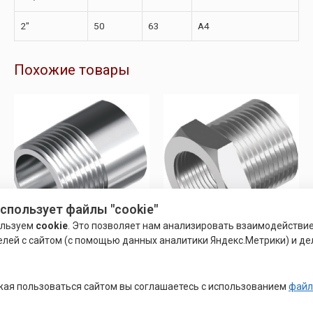
2″
50
63
A4
Похожие товары
использует файлы "cookie"
ользуем
cookie
. Это позволяет нам анализировать взаимодействи
елей с сайтом (с помощью данных аналитики Яндекс.Метрики) и де
НЕРЖАВЕЮЩИЕ ФИТИНГИ
НЕРЖАВЕЮЩИЕ ФИТИНГИ
НЕРЖАВЕЮЩИЙ НИППЕЛЬ
НЕРЖАВЕЮЩИЙ
ПРИВАРНОЙ DIN 2982 A
ПЕРЕХОДНИК С
ШЕСТИГРАННИКОМ ART 9625
ая пользоваться сайтом вы соглашаетесь с использованием
файл