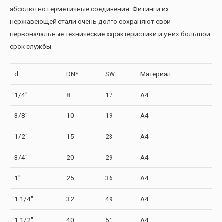
абсолютно герметичные соединения. Фитинги из
нержавеющей стали очень долго сохраняют свои
первоначальные технические характеристики и у них большой
срок службы.
d
DN*
SW
Материал
1/4″
8
17
A4
3/8″
10
19
A4
1/2″
15
23
A4
3/4″
20
29
A4
1″
25
36
A4
1 1/4″
32
49
A4
1 1/2″
40
51
A4