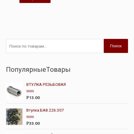
Поиск
ПопулярныеТовары
ВТУЛКА РЕЗЬБОВАЯ
О
13.00
Р
ц
е
н
Втулка БА8.226.307
к
а
0
О
33.00
Р
и
ц
з
е
5