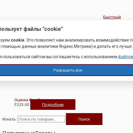
Быстрый
просмотр
пользует файлы "cookie"
ьзуем
cookie
. Это позволяет нам анализировать взаимодействие 
(с помощью данных аналитики Яндекс.Метрики) и делать его лучше.
ЖЕЛЕЗНОДОРОЖНЫЙ КРЕПЕЖ
 пользоваться сайтом вы соглашаетесь с использованием
файлов
ЖД БОЛТЫ СТЫКОВЫЕ
Разрешить все
Оценка
0
из 5
223.00
Подробнее
Р
Искать:
Поиск