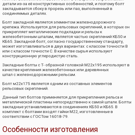
детали из-за её конструктивных особенностей, и поэтому болт
закладывается сбоку в прорезь или паз, выполненный в
соединяемых деталях.
Болт закладной является элементом железнодорожного
крепежа. Используется для рельсовых скреплений, в которых он
прикрепляет металлические подкладки и рельсы к
железобетонным шпалам, является частью скреплений КБ50 и
КБ65. Закладной болт, согласно государственному стандарту,
может изготавливаться в двух вариантах: с классом точности В
или с классом точности С. В качестве сырья используют
конструкционную углеродистую сталь.
Закладные болты с Т- образной головкой М22х195 используют в
качестве крепления железобетонных или деревянных
шпал с железнодорожными рельсам.
Болт м22х175 является одним из составных элементов
рельсовых скреплений.
Данный тип болтов применяется для прикрепления рельса и
металлической пластины непосредственно к самой шпале. Болты
закладные устанавливаются в соединениях КБ50 и КБ65. В
комплект с болтами входят гайки М22, изготовленные в
соответствии с ГОСТом 16018-79.
Особенности изготовления