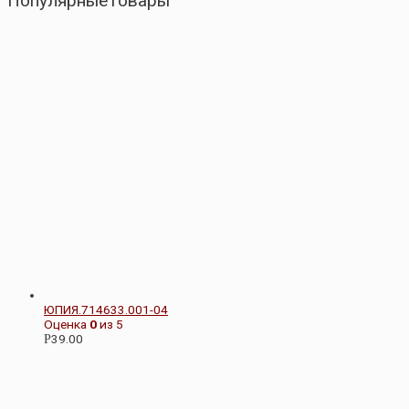
ПопулярныеТовары
ЮПИЯ.714633.001-04
Оценка
0
из 5
39.00
Р