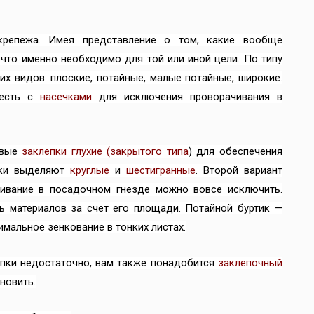
крепежа. Имея представление о том, какие вообще
 что именно необходимо для той или иной цели. По типу
их видов: плоские, потайные, малые потайные, широкие.
 есть с
насечками
для исключения проворачивания в
овые
заклепки глухие (закрытого типа
) для обеспечения
жки выделяют
круглые
и
шестигранные
. Второй вариант
чивание в посадочном гнезде можно вовсе исключить.
ь материалов за счет его площади. Потайной буртик —
мальное зенкование в тонких листах.
епки недостаточно, вам также понадобится
заклепочный
новить.