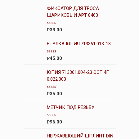
ФИКСАТОР ДЛЯ ТРОСА
ШАРИКОВЫЙ АРТ 8463
О
33.00
Р
ц
е
н
ВТУЛКА ЮПИЯ.713361.013-18
к
а
0
О
45.00
Р
и
ц
з
е
5
н
ЮПИЯ 713361.004-23 ОСТ 4Г
к
0.822.003
а
0
и
О
35.00
Р
з
ц
5
е
н
МЕТЧИК ПОД РЕЗЬБУ
к
а
0
О
96.00
Р
и
ц
з
е
5
н
НЕРЖАВЕЮЩИЙ ШПЛИНТ DIN