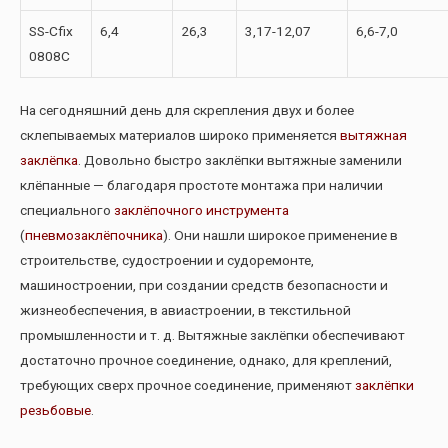
SS-Cfix
6,4
26,3
3,17-12,07
6,6-7,0
0808С
На сегодняшний день для скрепления двух и более
склепываемых материалов широко применяется
вытяжная
заклёпка
. Довольно быстро заклёпки вытяжные заменили
клёпанные — благодаря простоте монтажа при наличии
специального
заклёпочного инструмента
(
пневмозаклёпочника
). Они нашли широкое применение в
строительстве, судостроении и судоремонте,
машиностроении, при создании средств безопасности и
жизнеобеспечения, в авиастроении, в текстильной
промышленности и т. д. Вытяжные заклёпки обеспечивают
достаточно прочное соединение, однако, для креплений,
требующих сверх прочное соединение, применяют
заклёпки
резьбовые
.