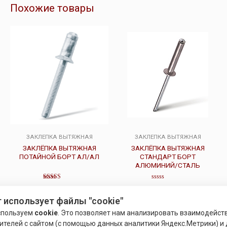
Похожие товары
ЗАКЛЕПКА ВЫТЯЖНАЯ
ЗАКЛЕПКА ВЫТЯЖНАЯ
ЗАКЛЁПКА ВЫТЯЖНАЯ
ЗАКЛЁПКА ВЫТЯЖНАЯ
ПОТАЙНОЙ БОРТ АЛ/АЛ
СТАНДАРТ БОРТ
АЛЮМИНИЙ/СТАЛЬ
Оценка
Оценка
4.00
0
Подробнее
Подробнее
из 5
из
 использует файлы "cookie"
5
спользуем
cookie
. Это позволяет нам анализировать взаимодейст
ителей с сайтом (с помощью данных аналитики Яндекс.Метрики) и 