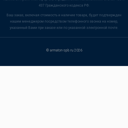
437 Гражданского кодекса РФ.
Ваш заказ, включая стоимость и наличие товара, будет подтвержден
нашим менеджером посредством телефонного звонка на номер,
указанный Вами при заказе или по указанной электронной почте.
© armaton-spb.ru 2026