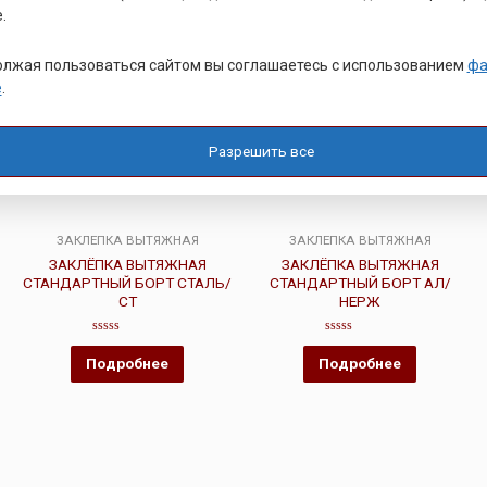
.
лжая пользоваться сайтом вы соглашаетесь с использованием
фа
e
.
Разрешить все
ЗАКЛЕПКА ВЫТЯЖНАЯ
ЗАКЛЕПКА ВЫТЯЖНАЯ
ЗАКЛЁПКА ВЫТЯЖНАЯ
ЗАКЛЁПКА ВЫТЯЖНАЯ
СТАНДАРТНЫЙ БОРТ СТАЛЬ/
СТАНДАРТНЫЙ БОРТ АЛ/
СТ
НЕРЖ
Оценка
Оценка
0
0
Подробнее
Подробнее
из
из
5
5