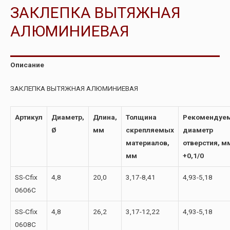
ЗАКЛЕПКА ВЫТЯЖНАЯ
АЛЮМИНИЕВАЯ
Описание
ЗАКЛЕПКА ВЫТЯЖНАЯ АЛЮМИНИЕВАЯ
Артикул
Диаметр,
Длина,
Толщина
Рекомендуе
Ø
мм
скрепляемых
диаметр
материалов,
отверстия, м
мм
+0,1/0
SS-Cfix
4,8
20,0
3,17-8,41
4,93-5,18
0606С
SS-Cfix
4,8
26,2
3,17-12,22
4,93-5,18
0608С