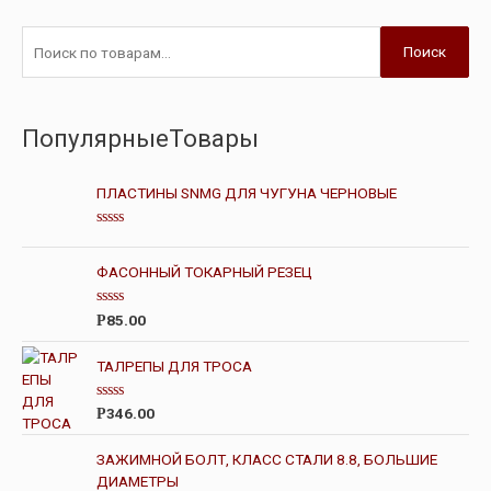
Поиск
ПопулярныеТовары
ПЛАСТИНЫ SNMG ДЛЯ ЧУГУНА ЧЕРНОВЫЕ
О
ц
е
ФАСОННЫЙ ТОКАРНЫЙ РЕЗЕЦ
н
к
а
О
85.00
Р
0
ц
и
е
з
н
ТАЛРЕПЫ ДЛЯ ТРОСА
5
к
а
0
О
346.00
Р
и
ц
з
е
5
н
ЗАЖИМНОЙ БОЛТ, КЛАСС СТАЛИ 8.8, БОЛЬШИЕ
к
ДИАМЕТРЫ
а