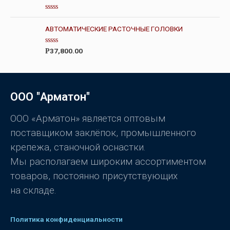
0
и
з
О
5
ц
АВТОМАТИЧЕСКИЕ РАСТОЧНЫЕ ГОЛОВКИ
е
н
к
О
а
37,800.00
Р
ц
0
е
и
н
з
к
5
а
0
ООО "Арматон"
и
з
5
ООО «Арматон» является оптовым
поставщиком заклёпок, промышленного
крепежа, станочной оснастки.
Мы располагаем широким ассортиментом
товаров, постоянно присутствующих
на складе.
Политика конфиденциальности