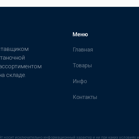
Меню
оставщиком
Главная
станочной
Товары
 ассортиментом
а складе.
Инфо
Контакты
йт носит исключительно информационный характер и ни при каких условия