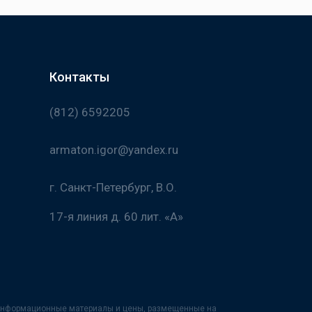
Контакты
(812) 6592205
armaton.igor@yandex.ru
г. Санкт-Петербург, В.О.
17-я линия д. 60 лит. «А»
х информационные материалы и цены, размещенные на