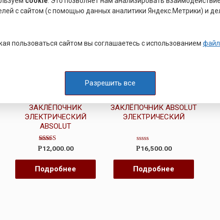
ользуем
cookie
. Это позволяет нам анализировать взаимодействи
елей с сайтом (с помощью данных аналитики Яндекс.Метрики) и де
ая пользоваться сайтом вы соглашаетесь с использованием
файл
Разрешить все
ЗАКЛЕПОЧНИК
ЗАКЛЕПОЧНИК
ЭЛЕКТРИЧЕСКИЙ
ЭЛЕКТРИЧЕСКИЙ
ЗАКЛЁПОЧНИК
ЗАКЛЁПОЧНИК ABSOLUT
ЭЛЕКТРИЧЕСКИЙ
ЭЛЕКТРИЧЕСКИЙ
ABSOLUT
Оценка
Оценка
12,000.00
16,500.00
Р
Р
4.33
0
из 5
из
5
Подробнее
Подробнее