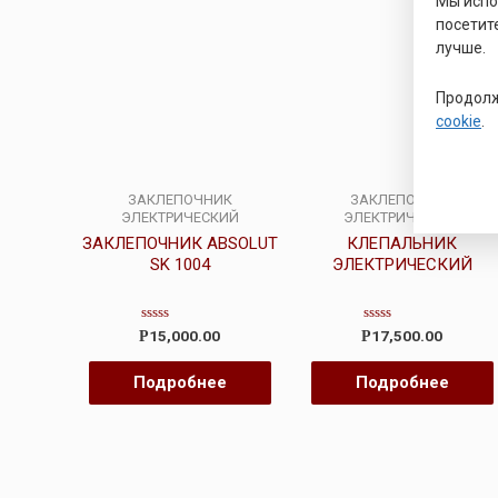
Мы исп
посетит
лучше.
Продолж
cookie
.
ЗАКЛЕПОЧНИК
ЗАКЛЕПОЧНИК
ЭЛЕКТРИЧЕСКИЙ
ЭЛЕКТРИЧЕСКИЙ
ЗАКЛЕПОЧНИК ABSOLUT
КЛЕПАЛЬНИК
SK 1004
ЭЛЕКТРИЧЕСКИЙ
Оценка
Оценка
15,000.00
17,500.00
Р
Р
0
0
из
из
5
5
Подробнее
Подробнее