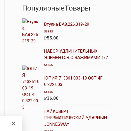
ПопулярныеТовары
Втулка БА8.226.319-29
О
55.00
Р
ц
е
н
НАБОР УДЛИНИТЕЛЬНЫХ
к
ЭЛЕМЕНТОВ С ЗАЖИМАМИ 1/2
а
0
и
О
з
ц
5
ЮПИЯ 713361.003-19 ОСТ 4Г
е
н
0.822.003
к
а
0
О
36.00
Р
и
ц
з
е
5
н
ГАЙКОВЕРТ
к
ПНЕВМАТИЧЕСКИЙ УДАРНЫЙ
а
JONNESWAY
0
и