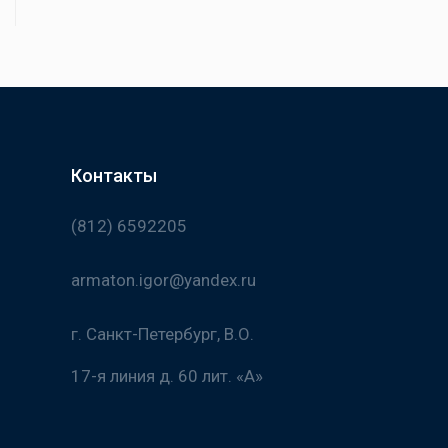
Контакты
(812) 6592205
armaton.igor@yandex.ru
г. Санкт-Петербург, В.О.
17-я линия д. 60 лит. «А»