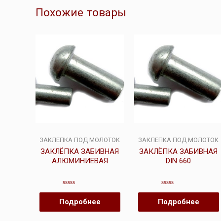
Похожие товары
ЗАКЛЕПКА ПОД МОЛОТОК
ЗАКЛЕПКА ПОД МОЛОТОК
ЗАКЛЁПКА ЗАБИВНАЯ
ЗАКЛЁПКА ЗАБИВНАЯ
АЛЮМИНИЕВАЯ
DIN 660
Оценка
Оценка
0
0
Подробнее
Подробнее
из
из
5
5