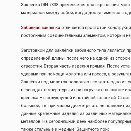
Заклепка DIN 7338 применяется для скрепления, монт
материалов между собой, когда доступ имеется с од
Забивная заклепка
отличается простотой конструкци
постоянным соединительным элементом, который нел
Заготовкой для заклёпки забивного типа является пр
определенной длины, после чего на одной из сторон
отверстии. Вторая часть изделия прямая. После уст
ударами при помощи молотка или пресса, в результа
Заклёпки под молоток позволяют создать одно из с
перепадах температуры и при нагрузках на сжатие и
крепежа – с полукруглой и потайной головкой. Стоит
большой, т.к. при малом диаметре это не позволит 
данные крепежные изделия из различных материалов, 
металлов. На сегодняшний день наиболее популярн
также стальные и медные. Защитного покрытия издели