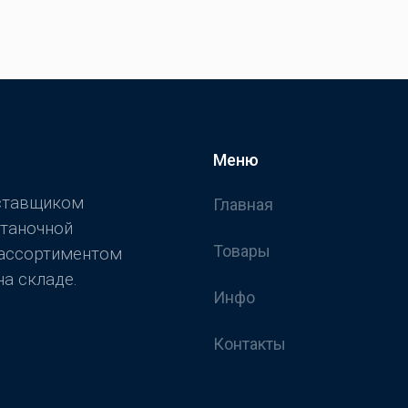
Меню
оставщиком
Главная
станочной
Товары
 ассортиментом
а складе.
Инфо
Контакты