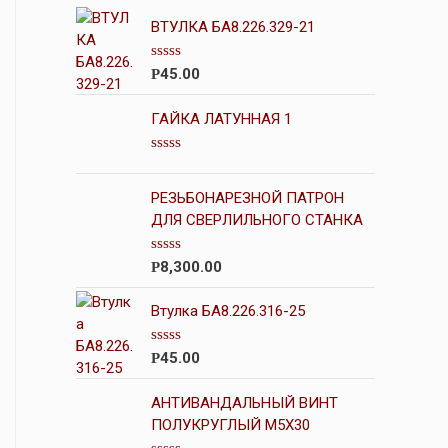
ВТУЛКА БА8.226.329-21
О
45.00
Р
ц
е
н
ГАЙКА ЛАТУННАЯ 1
к
а
0
О
и
ц
з
е
РЕЗЬБОНАРЕЗНОЙ ПАТРОН
5
н
ДЛЯ СВЕРЛИЛЬНОГО СТАНКА
к
а
0
О
8,300.00
Р
и
ц
з
е
5
н
Втулка БА8.226.316-25
к
а
0
О
45.00
Р
и
ц
з
е
5
н
АНТИВАНДАЛЬНЫЙ ВИНТ
к
ПОЛУКРУГЛЫЙ М5Х30
а
0