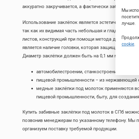
аккуратно закручивается, а фактически забивается 
Мы исп
посетит
Использование заклёпок является эстетичным решен
лучше.
так как их видимая часть небольшая и гладкая. При
Продолж
листов, конструкций при помощи метода двухсторо
cookie
.
является наличие головки, которая защищает отверсти
Диаметр заклёпки должен быть на 0,1 мм меньше, че
автомобилестроении, станкостроении, быту – 
пищевой промышленности – из нержавеющей с
медные заклёпки под молоток применяются во
пищевой промышленности, быту, для создания 
Купить забивные заклёпки под молоток в СПб можно
позвонив менеджерам по указанному телефону. Мы п
организуем поставку требуемой продукции.