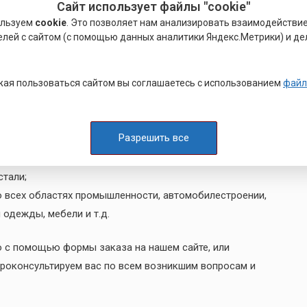
Сайт использует файлы "cookie"
в соединяемые детали.
ользуем
cookie
. Это позволяет нам анализировать взаимодействи
елей с сайтом (с помощью данных аналитики Яндекс.Метрики) и де
ием для создания соединений по сравнению с болтами,
меняются заклёпки для соединения металлических
ая пользоваться сайтом вы соглашаетесь с использованием
файл
ннего монтажа. Немаловажным преимуществом заклёпки
е, а значит и соединение от пыли, грязи и влаги.
м отверстие соединения. Применяются заклёпки в:
Разрешить все
алюминиевые и стальные;
тали;
 всех областях промышленности, автомобилестроении,
одежды, мебели и т.д.
 с помощью формы заказа на нашем сайте, или
роконсультируем вас по всем возникшим вопросам и