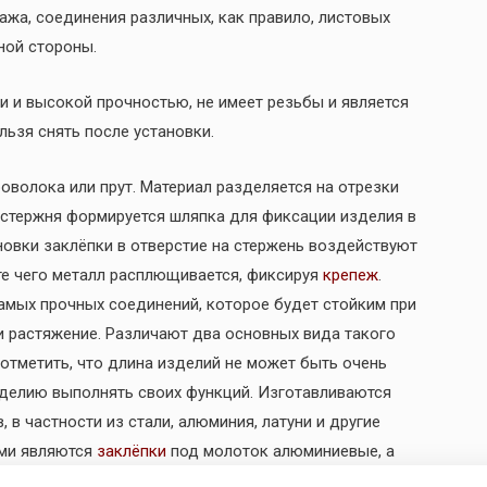
ажа, соединения различных, как правило, листовых
ной стороны.
и и высокой прочностью, не имеет резьбы и является
ьзя снять после установки.
оволока или прут. Материал разделяется на отрезки
 стержня формируется шляпка для фиксации изделия в
ановки заклёпки в отверстие на стержень воздействуют
те чего металл расплющивается, фиксируя
крепеж
.
амых прочных соединений, которое будет стойким при
ли растяжение. Различают два основных вида такого
 отметить, что длина изделий не может быть очень
изделию выполнять своих функций. Изготавливаются
в частности из стали, алюминия, латуни и другие
ыми являются
заклёпки
под молоток алюминиевые, а
е не имеет. Это связано с тем, что крепеж не