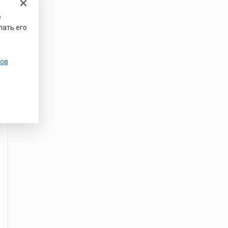
е
лать его
ов