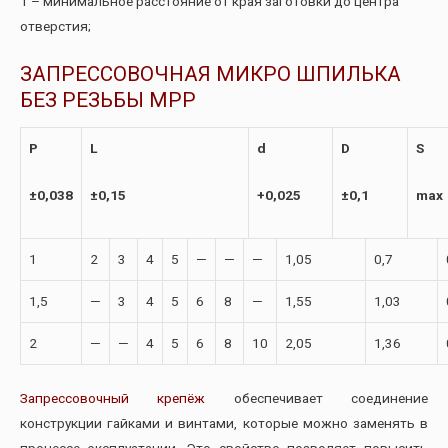
T – минимальное расстояние от края заготовки до центра
отверстия;
ЗАПРЕССОВОЧНАЯ МИКРО ШПИЛЬКА
БЕЗ РЕЗЬБЫ МРР
P
L
d
D
S
±0,038
±0,15
+0,025
±0,1
max
1
2
3
4
5
—
—
—
1,05
0,7
1,5
—
3
4
5
6
8
—
1,55
1,03
2
—
—
4
5
6
8
10
2,05
1,36
Запрессовочный крепёж
обеспечивает соединение
конструкции гайками и винтами, которые можно заменять в
процессе эксплуатации. Это свойство позволяет повысить