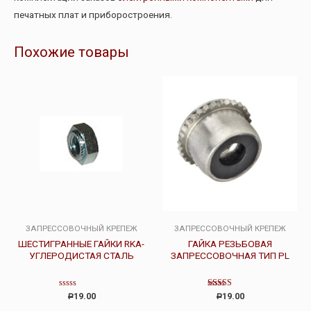
печатных плат и приборостроения.
Похожие товары
ЗАПРЕССОВОЧНЫЙ КРЕПЕЖ
ЗАПРЕССОВОЧНЫЙ КРЕПЕЖ
ШЕСТИГРАННЫЕ ГАЙКИ RKA-
ГАЙКА РЕЗЬБОВАЯ
УГЛЕРОДИСТАЯ СТАЛЬ
ЗАПРЕССОВОЧНАЯ ТИП PL
Оценка
Оценка
19.00
19.00
Р
Р
0
4.00
из
из 5