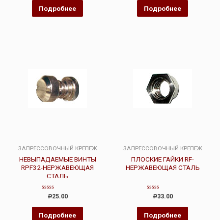
5
Подробнее
Подробнее
ЗАПРЕССОВОЧНЫЙ КРЕПЕЖ
ЗАПРЕССОВОЧНЫЙ КРЕПЕЖ
НЕВЫПАДАЕМЫЕ ВИНТЫ
ПЛОСКИЕ ГАЙКИ RF-
RPF32-НЕРЖАВЕЮЩАЯ
НЕРЖАВЕЮЩАЯ СТАЛЬ
СТАЛЬ
Оценка
Оценка
25.00
33.00
Р
Р
0
0
из
из
5
5
Подробнее
Подробнее