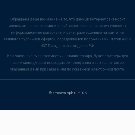
Обращаем Ваше внимание на то, что данный интернет-сайт носит
исключительно информационный характер и ни при каких условиях
информационные материалы и цены, размещенные на сайте, не
являются публичной офертой, определяемой положениями Статей 435 и
437 Гражданского кодекса РФ.
Ваш заказ, включая стоимость и наличие товара, будет подтвержден
нашим менеджером посредством телефонного звонка на номер,
указанный Вами при заказе или по указанной электронной почте.
© armaton-spb.ru 2026