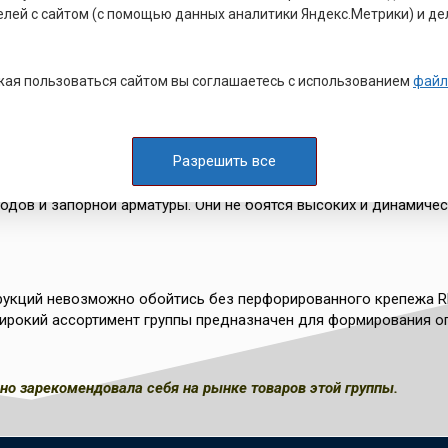
онструкции жилых зданий и нежилых сооружений. Узел, состоящ
елей с сайтом (с помощью данных аналитики Яндекс.Метрики) и де
ая пользоваться сайтом вы соглашаетесь с использованием
файл
обильного телефона и заканчивая самолётом, нуждается в сое
ления крепежа этого вида REYHER использует низкоуглеродистую
Разрешить все
лодного или горячевысадочного вида, а затем подвергает изде
жи используются в условиях чрезвычайно высоких или низких те
одов и запорной арматуры. Они не боятся высоких и динамичес
рукций невозможно обойтись без перфорированного крепежа R
 Широкий ассортимент группы предназначен для формирования о
о зарекомендовала себя на рынке товаров этой группы.