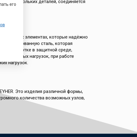
ий из нескольких деталей, соединяется
лать его
ов
динительных элементах, которые надёжно
 или легированную сталь, которая
лия обработке в защитной среде,
мпературных нагрузок, при работе
ких нагрузок.
EYHER. Это изделия различной формы,
громного количества возможных узлов,