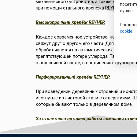
механического устройства, а также несущей к
посетит
при помощи стального крепежа REYHER.
лучше.
Высокопрочный крепёж REYHER
Продолж
cookie
.
Каждое современное устройство, начиная с м
свяжут друг с другом его части. Для изготов
обрабатывается на автоматических станках хо
препятствующей потере углерода. Такие крепе
в агрессивной среде, в соединениях трубопров
Перфорированный крепёж REYHER
При возведении деревянных строений и конст
изогнутые из листовой стали с отверстиями.
которые бывают только в деревянном доме.
За столетнюю историю работы компания отличн