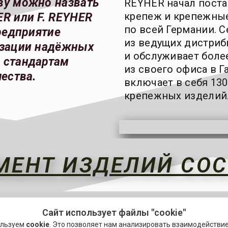
ву можно назвать
REYHER начал пост
крепеж и крепежные
R или F. REYHER
по всей Германии. 
редприятие
из ведущих дистриб
изации надёжных
и обслуживает более
 стандартам
из своего офиса в Г
ества.
включает в себя 13
крепежных изделий
МЕНТ ИЗДЕЛИЙ СОС
Сайт использует файлы "cookie"
а и приобретения крепежа. Данный элемент является неотъемл
ользуем
cookie
. Это позволяет нам анализировать взаимодействи