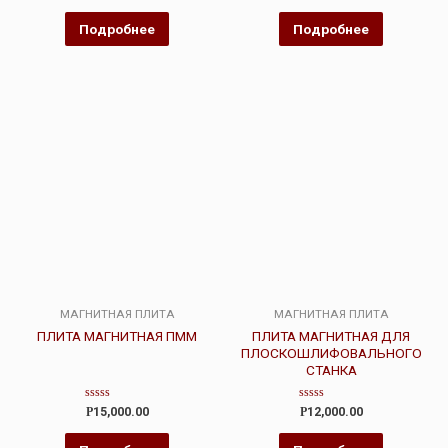
из
из
5
5
Подробнее
Подробнее
МАГНИТНАЯ ПЛИТА
МАГНИТНАЯ ПЛИТА
ПЛИТА МАГНИТНАЯ ПММ
ПЛИТА МАГНИТНАЯ ДЛЯ
ПЛОСКОШЛИФОВАЛЬНОГО
СТАНКА
Оценка
Оценка
Р
15,000.00
Р
12,000.00
0
0
из
из
5
5