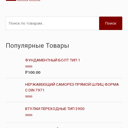
Поиск
Популярные Товары
ФУНДАМЕНТНЫЙ БОЛТ ТИП 1
О
100.00
Р
ц
е
н
НЕРЖАВЕЮЩИЙ САМОРЕЗ ПРЯМОЙ ШЛИЦ ФОРМА
к
С DIN 7971
а
0
и
з
О
5
ц
ВТУЛКИ ПЕРЕХОДНЫЕ ТИП 3900
е
н
к
О
а
ц
0
е