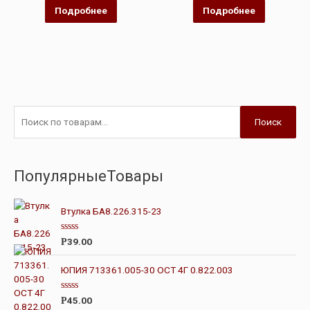
5
5
Подробнее
Подробнее
Поиск
ПопулярныеТовары
Втулка БА8.226.315-23
О
39.00
Р
ц
е
н
ЮПИЯ 713361.005-30 ОСТ 4Г 0.822.003
к
а
0
О
45.00
Р
и
ц