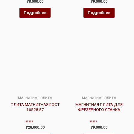
Оценка
Оценка
Р
8,000.00
Р
9,000.00
0
0
из
из
5
5
Подробнее
Подробнее
МАГНИТНАЯ ПЛИТА
МАГНИТНАЯ ПЛИТА
ПЛИТА МАГНИТНАЯ ГОСТ
МАГНИТНАЯ ПЛИТА ДЛЯ
16528 87
ФРЕЗЕРНОГО СТАНКА
Оценка
Оценка
Р
28,000.00
Р
9,000.00
0
0
из
из