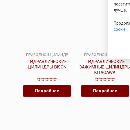
посетит
лучше.
Продолж
cookie
.
ПРИВОДНОЙ ЦИЛИНДР
ПРИВОДНОЙ ЦИЛИНДР
ГИДРАВЛИЧЕСКИЕ
ГИДРАВЛИЧЕСКИЕ
ЦИЛИНДРЫ BISON
ЗАЖИМНЫЕ ЦИЛИНДР
KITAGAWA
Оценка
Оценка
0
0
Подробнее
Подробнее
из
из
5
5