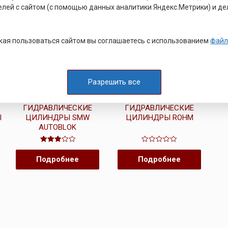
елей с сайтом (с помощью данных аналитики Яндекс.Метрики) и де
ая пользоваться сайтом вы соглашаетесь с использованием
файл
Разрешить все
ПРИВОДНОЙ ЦИЛИНДР
ПРИВОДНОЙ ЦИЛИНДР
ГИДРАВЛИЧЕСКИЕ
ГИДРАВЛИЧЕСКИЕ
Ы
ЦИЛИНДРЫ SMW
ЦИЛИНДРЫ ROHM
AUTOBLOK
Оценка
Оценка
3.00
0
Подробнее
Подробнее
из 5
из
5