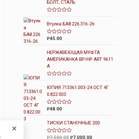
БОЛТ, СТАЛЬ
О
ц
Втулка БА8.226.316-26
е
н
к
45.00
О
Р
а
ц
0
е
и
НЕРЖАВЕЮЩАЯ МУФТА
н
з
к
5
АМЕРИКАНКА ВР/НР ART 9611
а
A
0
и
з
5
О
ц
ЮПИЯ 713361.003-24 ОСТ 4Г
е
0.822.003
н
к
а
0
48.00
О
Р
и
ц
з
е
5
ТИСКИ СТАНОЧНЫЕ 200
н
к
а
е
0
7,500.00
7,000.00
О
Р
Р