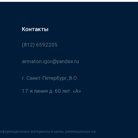
Контакты
(812) 6592205
armaton.igor@yandex.ru
г. Санкт-Петербург, В.О.
17-я линия д. 60 лит. «А»
х информационные материалы и цены, размещенные на