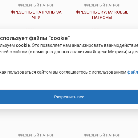
ФРЕЗЕРНЫЙ ПАТРОН
ФРЕЗЕРНЫЙ ПАТРОН
ФРЕЗЕРНЫЕ ПАТРОНЫ ЗА
ФРЕЗЕРНЫЕ КУЛАЧКОВЫЕ
ЧПУ
ПАТРОНЫ
Оценка
Оценка
Р
2,750.00
Р
2,750.00
использует файлы "cookie"
0
0
из
из
ользуем
cookie
. Это позволяет нам анализировать взаимодействи
5
5
Подробнее
Подробнее
елей с сайтом (с помощью данных аналитики Яндекс.Метрики) и де
ая пользоваться сайтом вы соглашаетесь с использованием
файл
Разрешить все
ФРЕЗЕРНЫЙ ПАТРОН
ФРЕЗЕРНЫЙ ПАТРОН