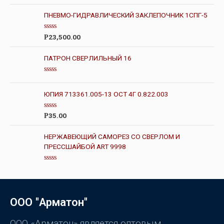
е
н
ПНЕВМО-ГИДРАВЛИЧЕСКИЙ ЗАКЛЕПОЧНИК 1СПГ-5
к
а
0
О
23,500.00
Р
и
ц
з
е
5
н
ПАТРОН СВЕРЛИЛЬНЫЙ 16
к
а
0
О
и
ц
з
е
ЮПИЯ 713361.005-13 ОСТ 4Г 0.822.003
5
н
к
а
О
35.00
Р
0
ц
и
е
з
н
НЕРЖАВЕЮЩИЙ САМОРЕЗ СО СВЕРЛОМ И
5
к
ПРЕССШАЙБОЙ ART 9998
а
0
и
з
О
5
ц
е
н
к
ООО "Арматон"
а
0
и
з
ООО «Арматон» является оптовым