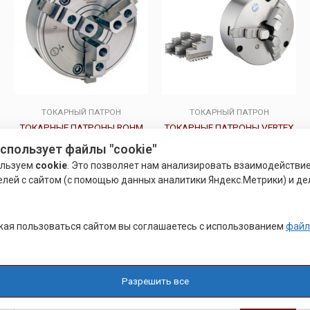
ТОКАРНЫЙ ПАТРОН
ТОКАРНЫЙ ПАТРОН
ТОКАРНЫЕ ПАТРОНЫ ROHM
ТОКАРНЫЕ ПАТРОНЫ VERTEX
использует файлы "cookie"
ользуем
cookie
. Это позволяет нам анализировать взаимодействи
Оценка
Оценка
елей с сайтом (с помощью данных аналитики Яндекс.Метрики) и де
4.00
0
Подробнее
Подробнее
из 5
из
5
ая пользоваться сайтом вы соглашаетесь с использованием
файл
←
1
2
3
4
Разрешить все