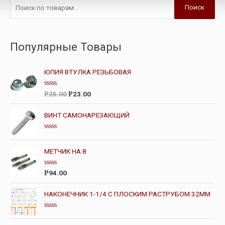
Поиск
Популярные Товары
ЮПИЯ ВТУЛКА РЕЗЬБОВАЯ
О
25.00
23.00
Р
Р
ц
е
н
ВИНТ САМОНАРЕЗАЮЩИЙ
к
а
0
О
и
ц
з
е
МЕТЧИК НА 8
5
н
к
а
О
94.00
Р
0
ц
и
е
з
н
НАКОНЕЧНИК 1-1/4 С ПЛОСКИМ РАСТРУБОМ 32ММ
5
к
а
0
О
и
ц
з