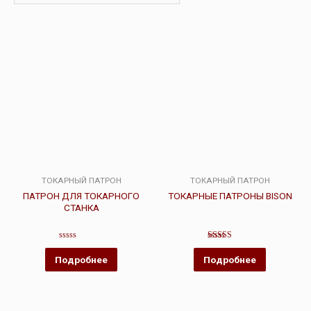
ТОКАРНЫЙ ПАТРОН
ТОКАРНЫЙ ПАТРОН
ПАТРОН ДЛЯ ТОКАРНОГО
ТОКАРНЫЕ ПАТРОНЫ BISON
СТАНКА
Оценка
Оценка
0
5.00
Подробнее
Подробнее
из
из 5
5