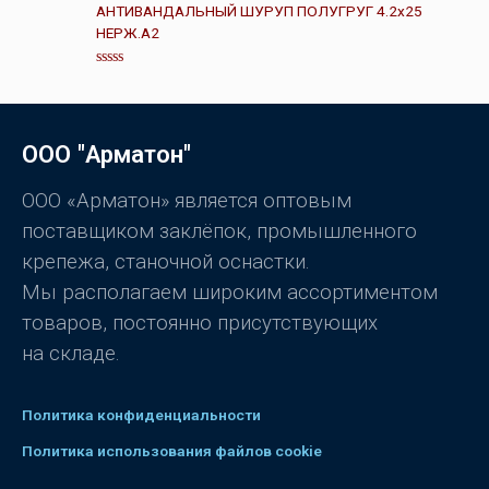
е
АНТИВАНДАЛЬНЫЙ ШУРУП ПОЛУГРУГ 4.2х25
5
н
НЕРЖ.А2
к
а
0
и
О
з
ц
5
е
н
к
ООО "Арматон"
а
0
и
з
ООО «Арматон» является оптовым
5
поставщиком заклёпок, промышленного
крепежа, станочной оснастки.
Мы располагаем широким ассортиментом
товаров, постоянно присутствующих
на складе.
Политика конфиденциальности
Политика использования файлов cookie