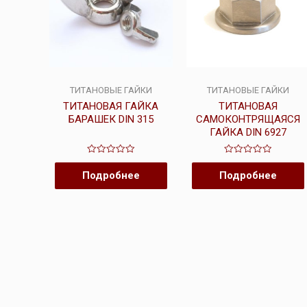
ТИТАНОВЫЕ ГАЙКИ
ТИТАНОВЫЕ ГАЙКИ
ТИТАНОВАЯ ГАЙКА
ТИТАНОВАЯ
БАРАШЕК DIN 315
САМОКОНТРЯЩАЯСЯ
ГАЙКА DIN 6927
Оценка
Оценка
0
0
Подробнее
Подробнее
из
из
5
5