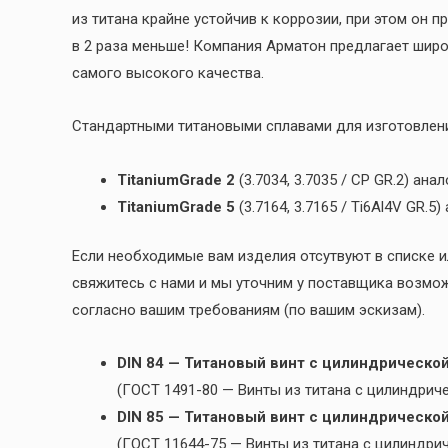
из титана крайне устойчив к коррозии, при этом он п
в 2 раза меньше! Компания Арматон предлагает широ
самого высокого качества.
Стандартными титановыми сплавами для изготовлени
Titanium
Grade 2
(3.7034, 3.7035 / CP GR.2) ана
Titanium
Grade 5
(3.7164, 3.7165 / Ti6Al4V GR.5)
Если необходимые вам изделия отсутвуют в списке и
свяжитесь с нами и мы уточним у поставщика возмо
согласно вашим требованиям (по вашим эскизам).
DIN 84 — Титановый винт с цилиндрическо
(ГОСТ 1491-80 — Винты из титана с цилиндрич
DIN 85 — Титановый винт с цилиндрическо
(ГОСТ 11644-75 — Винты из титана с цилиндри