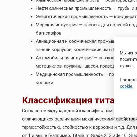
Химическая промышленность — реакторы, цис
Нефтехимическая промышленность — трубы и 
Энергетическая промышленность — конденсат
Морская индустрия — насосы для солёной вод
батискафов
Авиационная и космическая промышленность — 
панели корпусов, космические шаттлы
Мы исп
Автомобильная индустрия — выхлопная систем
посетит
лучше.
мотоциклов, пружины, шасси, приводные валы
Медицинская промышленность — протезы и имп
Продолж
коляски
cookie
.
Классификация титановы
Согласно международной классификации ASTM и ASM
отличающихся различными механическими свойствам
термостойкостью, стойкостью к коррозии и т.д. Дл
от 1 и выше (например, Titanium Grade 2, Grade 16, Gr