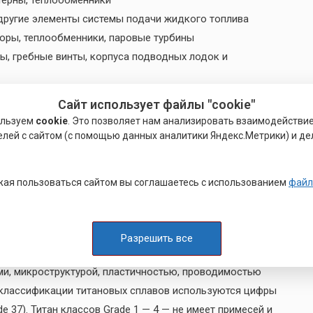
терны, теплообменники
другие элементы системы подачи жидкого топлива
оры, теплообменники, паровые турбины
ы, гребные винты, корпуса подводных лодок и
каркасы самолётов и вертолётов, двигатели, шасси,
Сайт использует файлы "cookie"
ользуем
cookie
. Это позволяет нам анализировать взаимодействи
а и элементы подвески спортивных автомобилей и
елей с сайтом (с помощью данных аналитики Яндекс.Метрики) и де
ланты, хирургические инструменты, инвалидные
ая пользоваться сайтом вы соглашаетесь с использованием
файл
х сплавов
Разрешить все
E существует множество титановых сплавов,
и, микроструктурой, пластичностью, проводимостью
я классификации титановых сплавов используются цифры
ade 37). Титан классов Grade 1 — 4 — не имеет примесей и