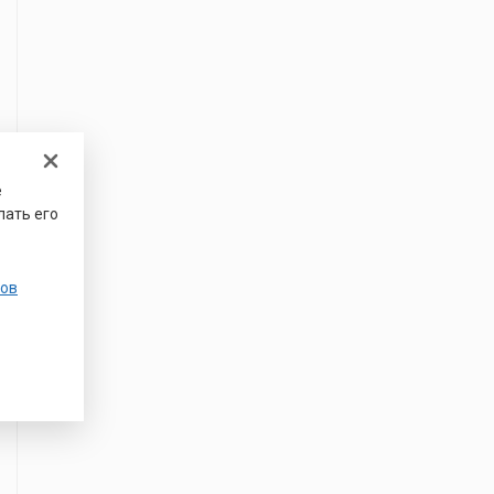
е
лать его
ов