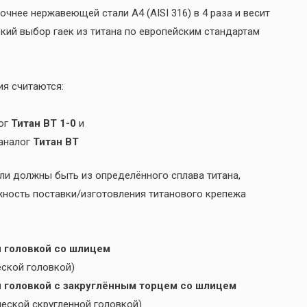
рочнее нержавеющей стали A4 (AISI 316) в 4 раза и весит
кий выбор гаек из титана по европейским стандартам
я считаются:
лог
Титан ВТ 1-0
и
 аналог
Титан
ВТ
ли должны быть из определённого сплава титана,
жность поставки/изготовления титанового крепежа
й головкой со шлицем
еской головкой)
й головкой с закруглённым торцем со шлицем
ческой скругленной головкой)