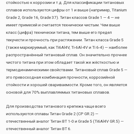
стойкостью к коррозии и т.д. Для классификации титановых
сплавов используются цифры от 1 и выше (например, Titanium
Grade 2, Grade 16, Grade 37). Титан классов Grade 1 — 4 — не
имеет примесей и считается технически чистым. Чем выше
класс (цифра) технически титана, тем выше его предел
текучести и прочность при растяжении. Титан класса Grade 5
(также маркируемый, как Ti6Al4V, Ti-6Al-4V и Ti 6-4) — наиболее
распространённый титановый сплав. Он значительно прочнее
чистого титана при этом обладает такой же жёсткостью и
термодинамическими свойствами. Титановый сплав Grade 5 —
это превосходная комбинация прочности, коррозийной
стойкости и хорошей свариваемости. Кроме того, он является
основой для 70% выплавляемых титановых сплавов.
Для производства титанового крепежа чаще всего
используются сплавы Титан Grade 2 (CP GR.2) —
отечественный аналог Титан ВТ 1-0 и Grade 5 (Ti6Al4V GR.5) —
отечественный аналог Титан ВТ 6.