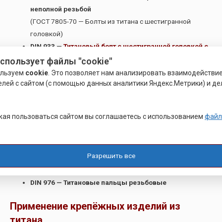
неполной резьбой
(ГОСТ 7805-70 — Болты из титана с шестигранной
головкой)
DIN 933 —
Титановый болт с шестигранной головкой с
полной резьбой
использует файлы "cookie"
(ГОСТ 7805-70 — Болты из титана с шестигранной
ользуем
cookie
. Это позволяет нам анализировать взаимодействи
елей с сайтом (с помощью данных аналитики Яндекс.Метрики) и де
головкой)
DIN 934 —
Титановая гайка шестигранная
(ГОСТ 5927-70 — Гайки шестигранные из титана)
ая пользоваться сайтом вы соглашаетесь с использованием
файл
DIN 963 —
Титановый винт с потайной головкой со
шлицем
(ГОСТ 17475-80 — Винты из титана с потайной
Разрешить все
головкой)
DIN 975 —
Титановая штанга (резьбовая шпилька)
DIN 976 — Титановые пальцы резьбовые
Применение крепёжных изделий из
титана