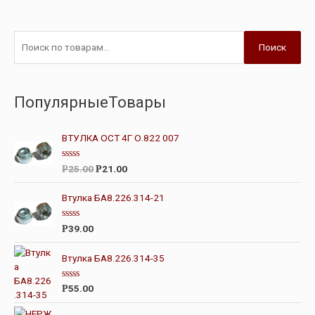
Поиск
ПопулярныеТовары
ВТУЛКА ОСТ 4Г О.822 007
О
25.00
21.00
Р
Р
ц
е
н
Втулка БА8.226.314-21
к
а
0
О
39.00
Р
и
ц
з
е
5
н
Втулка БА8.226.314-35
к
а
0
О
55.00
Р
и
ц
з
е
5
н