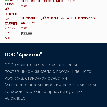
ПРИВОДНЫЕ БЛОКИ СТАНКОВ ЧПУ
к
а
0
О
и
ц
з
е
НЕРЖАВЕЮЩИЙ ОТКРЫТЫЙ ТАЛРЕП КРЮК-КРЮК
5
н
ART 9072
к
а
0
и
О
33.00
Р
з
ц
5
е
н
к
а
0
ООО "Арматон"
и
з
5
ООО «Арматон» является оптовым
поставщиком заклёпок, промышленного
крепежа, станочной оснастки.
Мы располагаем широким ассортиментом
товаров, постоянно присутствующих
на складе.