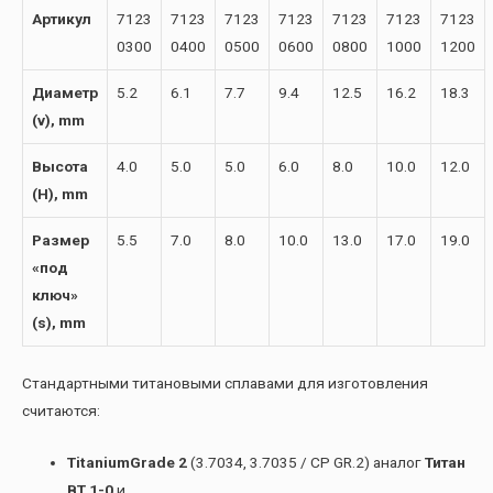
Артикул
7123
7123
7123
7123
7123
7123
7123
0300
0400
0500
0600
0800
1000
1200
Диаметр
5.2
6.1
7.7
9.4
12.5
16.2
18.3
(v), mm
Высота
4.0
5.0
5.0
6.0
8.0
10.0
12.0
(H), mm
Размер
5.5
7.0
8.0
10.0
13.0
17.0
19.0
«под
ключ»
(s), mm
Стандартными титановыми сплавами для изготовления
считаются:
Titanium
Grade 2
(3.7034, 3.7035 / CP GR.2) аналог
Титан
ВТ 1-0
и