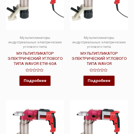
Мультипликаторы
Мультипликаторы
индустриальные электрические
индустриальные электрические
углового типа
углового типа
МУЛЬТИПЛИКАТОР
МУЛЬТИПЛИКАТОР
ЭЛЕКТРИЧЕСКИЙ УГЛОВОГО
ЭЛЕКТРИЧЕСКИЙ УГЛОВОГО
ТИПА WAVOR ETW-60A
ТИПА WAVOR
Оценка
Оценка
0
0
Подробнее
Подробнее
из
из
5
5