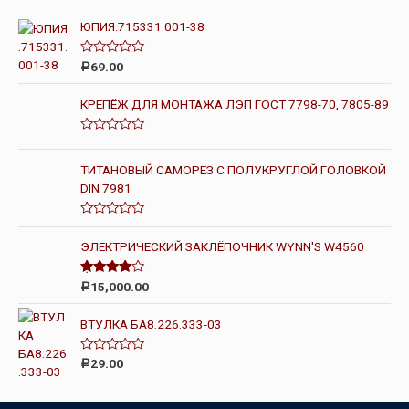
ЮПИЯ.715331.001-38
О
69.00
Р
ц
е
н
КРЕПЁЖ ДЛЯ МОНТАЖА ЛЭП ГОСТ 7798-70, 7805-89
к
а
0
О
и
ц
з
е
ТИТАНОВЫЙ САМОРЕЗ С ПОЛУКРУГЛОЙ ГОЛОВКОЙ
5
н
DIN 7981
к
а
0
и
О
з
ц
ЭЛЕКТРИЧЕСКИЙ ЗАКЛЁПОЧНИК WYNN'S W4560
5
е
н
к
Оценка
а
15,000.00
Р
4.00
из 5
0
и
з
ВТУЛКА БА8.226.333-03
5
О
29.00
Р
ц
е
н