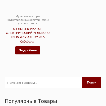
Мультипликаторы
индустриальные электрические
углового типа
МУЛЬТИПЛИКАТОР
ЭЛЕКТРИЧЕСКИЙ УГЛОВОГО
ТИПА WAVOR ETW-08A
Оценка
0
Подробнее
из
5
Поиск
Популярные Товары