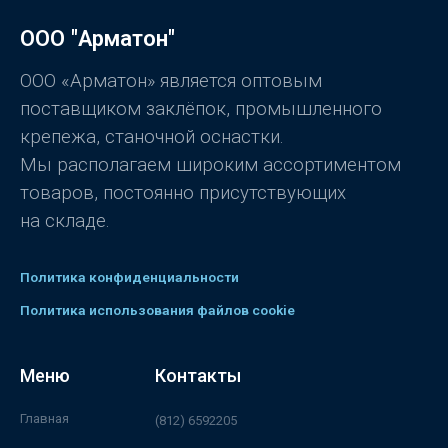
к
а
0
ООО "Арматон"
и
з
5
ООО «Арматон» является оптовым
поставщиком заклёпок, промышленного
крепежа, станочной оснастки.
Мы располагаем широким ассортиментом
товаров, постоянно присутствующих
на складе.
Политика конфиденциальности
Политика использования файлов cookie
Меню
Контакты
Главная
(812) 6592205