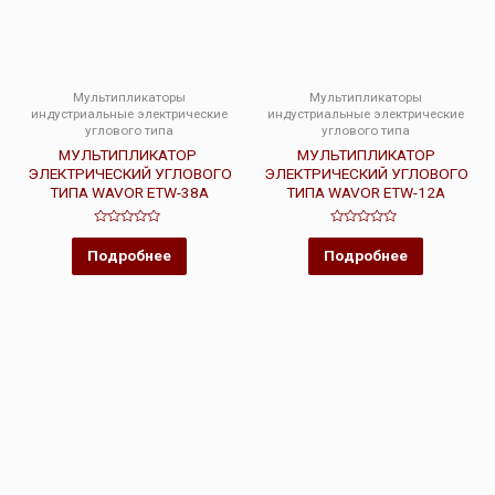
Мультипликаторы
Мультипликаторы
индустриальные электрические
индустриальные электрические
углового типа
углового типа
МУЛЬТИПЛИКАТОР
МУЛЬТИПЛИКАТОР
ЭЛЕКТРИЧЕСКИЙ УГЛОВОГО
ЭЛЕКТРИЧЕСКИЙ УГЛОВОГО
ТИПА WAVOR ETW-38A
ТИПА WAVOR ETW-12A
Оценка
Оценка
0
0
Подробнее
Подробнее
из
из
5
5