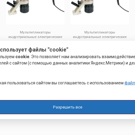
Мультипликаторы
Мультипликаторы
индустриальные электрические
индустриальные электрические
углового типа
углового типа
МУЛЬТИПЛИКАТОР
МУЛЬТИПЛИКАТОР
использует файлы "cookie"
ЭЛЕКТРИЧЕСКИЙ УГЛОВОГО
УГЛОВОГО ТИПА WAVOR ETW-
ользуем
cookie
. Это позволяет нам анализировать взаимодействи
ТИПА WAVOR ETW-100A
80A
елей с сайтом (с помощью данных аналитики Яндекс.Метрики) и де
Оценка
Оценка
0
0
Подробнее
Подробнее
из
из
5
5
ая пользоваться сайтом вы соглашаетесь с использованием
файл
Разрешить все