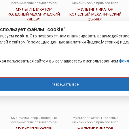
механические прямого типа
механические прямого типа
МУЛЬТИПЛИКАТОР
МУЛЬТИПЛИКАТОР
КОЛЕСНЫЙ МЕХАНИЧЕСКИЙ
КОЛЕСНЫЙ МЕХАНИЧЕСКИЙ
78DLW1
QL-68D1
использует файлы "cookie"
Оценка
Оценка
0
0
Подробнее
Подробнее
ользуем
cookie
. Это позволяет нам анализировать взаимодействи
из
из
5
5
елей с сайтом (с помощью данных аналитики Яндекс.Метрики) и де
ая пользоваться сайтом вы соглашаетесь с использованием
файл
Разрешить все
Мультипликаторы колесные
Мультипликаторы колесные
механические прямого типа
механические прямого типа
МУЛЬТИПЛИКАТОР
МУЛЬТИПЛИКАТОР