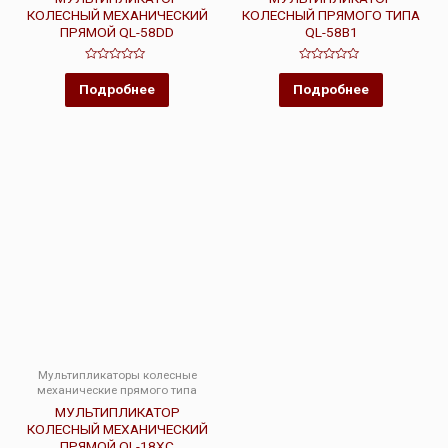
КОЛЕСНЫЙ МЕХАНИЧЕСКИЙ
КОЛЕСНЫЙ ПРЯМОГО ТИПА
ПРЯМОЙ QL-58DD
QL-58B1
Оценка
Оценка
0
0
Подробнее
Подробнее
из
из
5
5
Мультипликаторы колесные
механические прямого типа
МУЛЬТИПЛИКАТОР
КОЛЕСНЫЙ МЕХАНИЧЕСКИЙ
ПРЯМОЙ QL-18XC