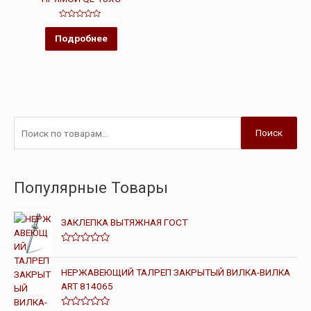
Оценка
0
Подробнее
из
5
Поиск
Популярные Товары
ЗАКЛЕПКА ВЫТЯЖНАЯ ГОСТ
О
ц
е
НЕРЖАВЕЮЩИЙ ТАЛРЕП ЗАКРЫТЫЙ ВИЛКА-ВИЛКА
н
ART 814065
к
а
0