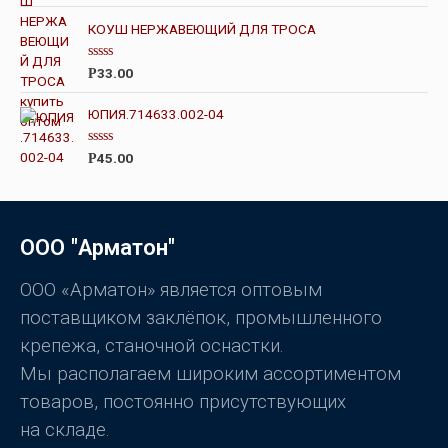
з
О
5
ц
КОУШ НЕРЖАВЕЮЩИЙ ДЛЯ ТРОСА
е
н
к
О
а
33.00
Р
ц
0
е
и
н
з
ЮПИЯ.714633.002-04
к
5
а
0
О
45.00
Р
и
ц
з
е
5
н
к
а
0
ООО "Арматон"
и
з
5
ООО «Арматон» является оптовым
поставщиком заклёпок, промышленного
крепежа, станочной оснастки.
Мы располагаем широким ассортиментом
товаров, постоянно присутствующих
на складе.