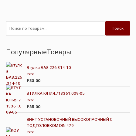
Поиск
ПопулярныеТовары
Втулка БА8.226.314-10
О
33.00
Р
ц
е
н
ВТУЛКА ЮПИЯ.713361.009-05
к
а
0
О
35.00
Р
и
ц
з
е
5
н
ВИНТ УСТАНОВОЧНЫЙ ВЫСОКОПРОЧНЫЙ С
к
ПОДГОЛОВКОМ DIN 479
а
0
и