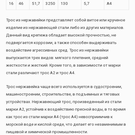
16
46
51,7
3250
130
5,7
А4
Трос из нержавейки представляет собой витое или крученое
изделие из нержавеющей стали либо из других материалов.
Данный вид крепежа обладает высокой прочностью, не
подвергается коррозии, а также способен выдерживать
воздействие агрессивных сред. Трос из нержавейки
выпускается трех видов: мягкого плетения, средней
жесткости и жесткий. Кроме того, в зависимости от марки
стали различают трос А2 и трос А4.
Трос нержавейка чаще всего используется в судостроении,
машиностроении, строительстве, в подъемных и тяговых
устройствах. Нержавеющий трос, произведенный из стали
марки А2, устойчив к воздействию пресной воды, в то время
как трос из стали марки А4 (трос А4) невосприимчив к
морской воде и кислой среде, что делает его незаменимым в
пищевой и химической промышленности.