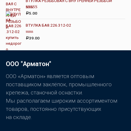
ВТУЛКА РЕЗЬБОВАЯ С ВНУТРЕННЕЙ РЕЗЬБОЙ
з
н
5
к
а
Оценка
5.00
Р
0
5.00
из 5
и
з
ВТУЛКА БА8.226.312-02
5
О
39.00
Р
ц
е
н
к
а
0
ООО "Арматон"
и
з
5
ООО «Арматон» является оптовым
поставщиком заклёпок, промышленного
крепежа, станочной оснастки.
Мы располагаем широким ассортиментом
товаров, постоянно присутствующих
на складе.