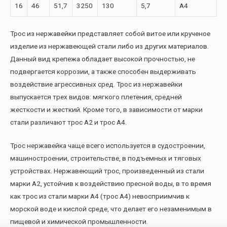
16
46
51,7
3250
130
5,7
А4
Трос из нержавейки представляет собой витое или крученое
изделие из нержавеющей стали либо из других материалов.
Данный вид крепежа обладает высокой прочностью, не
подвергается коррозии, а также способен выдерживать
воздействие агрессивных сред. Трос из нержавейки
выпускается трех видов: мягкого плетения, средней
жесткости и жесткий. Кроме того, в зависимости от марки
стали различают трос А2 и трос А4.
Трос нержавейка чаще всего используется в судостроении,
машиностроении, строительстве, в подъемных и тяговых
устройствах. Нержавеющий трос, произведенный из стали
марки А2, устойчив к воздействию пресной воды, в то время
как трос из стали марки А4 (трос А4) невосприимчив к
морской воде и кислой среде, что делает его незаменимым в
пищевой и химической промышленности.