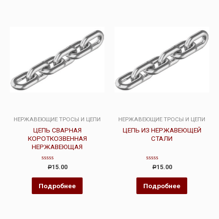
НЕРЖАВЕЮЩИЕ ТРОСЫ И ЦЕПИ
НЕРЖАВЕЮЩИЕ ТРОСЫ И ЦЕПИ
ЦЕПЬ СВАРНАЯ
ЦЕПЬ ИЗ НЕРЖАВЕЮЩЕЙ
КОРОТКОЗВЕННАЯ
СТАЛИ
НЕРЖАВЕЮЩАЯ
Оценка
Оценка
15.00
15.00
Р
Р
0
0
из
из
5
5
Подробнее
Подробнее