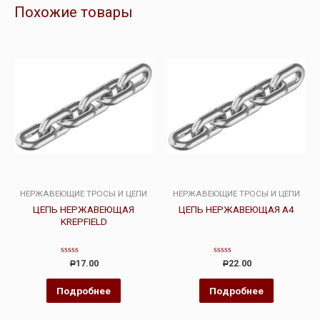
Похожие товары
НЕРЖАВЕЮЩИЕ ТРОСЫ И ЦЕПИ
НЕРЖАВЕЮЩИЕ ТРОСЫ И ЦЕПИ
ЦЕПЬ НЕРЖАВЕЮЩАЯ
ЦЕПЬ НЕРЖАВЕЮЩАЯ А4
KREPFIELD
Оценка
Оценка
17.00
22.00
Р
Р
0
0
из
из
5
5
Подробнее
Подробнее