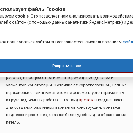
Благодаря своим физико-механическим характеристикам
использует файлы "cookie"
трос нержавейка экономически эффективен, надежен и
ользуем
cookie
. Это позволяет нам анализировать взаимодействи
безопасен в применении.
елей с сайтом (с помощью данных аналитики Яндекс.Метрики) и де
Другим крепежным элементом, представленным в широком
ассортименте в компании «Арматон», является цепь из
ая пользоваться сайтом вы соглашаетесь с использованием
файл
нержавейки. Это изделие из стали в виде последовательно
соединенных между собой звеньев. В зависимости от формы
звеньев цепи бывают короткозвенными и длиннозвенными.
Разрешить все
Цепи с коротким звеном применяются в грузоподъемных
работах, в процессе подъема и перемещения деталей и
элементов конструкций. В отличие от короткозвенной, цепь из
нержавейки с длинным звеном не рекомендуется применять
в грузоподъемных работах. Этот вид
крепежа
предназначен
для создания различных вариантов конструкции, монтажа
подвесок и растяжек, а так же более удобны для образования
петель.