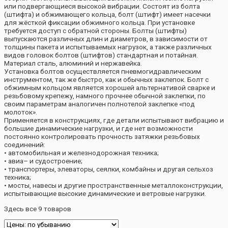
или подвергающиеся высокой вибрации. Состоят из болта
(штифта) и обжимающего кольца, болт (штифт) имеет насечки
для жёсткой фиксации обжимного кольца. При установке
требуется доступ с обратной стороны. Болты (штифты)
выпускаются различных длин и диаметров, в зависимости от
толщины пакета и испытываемых нагрузок, а также различных
видов головок болтов (штифтов) стандартная и потайная.
Материал сталь, алюминий и нержавейка.
Установка болтов осуществляется пневмогидравлическим
инструментом, так же быстро, как и обычных заклепок. Болт с
обжимным кольцом является хорошей альтернативой сварке и
резьбовому крепежу, намного прочнее обычной заклепки, по
своим параметрам аналогичен полнотелой заклепке «под
молоток».
Применяется в конструкциях, где детали испытывают вибрацию и
большие динамические нагрузки, и где нет возможности
постоянно контролировать прочность затяжки резьбовых
соединений:
• автомобильная и железнодорожная техника;
• авиа– и судостроение;
• транспортеры, элеваторы, сеялки, комбайны и другая сельхоз
техника;
• мосты, навесы и другие пространственные металлоконструкции,
испытывающие высокие динамические и ветровые нагрузки.
Здесь все 9 товаров