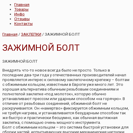
Главная
Товары
Инфо
Отзывы
Контакты
Главная
/
ЗАКЛЕПКИ
/ ЗАЖИМНОЙ БОЛТ
ЗАЖИМНОЙ БОЛТ
ЗАЖИМНОЙ БОЛТ
Внедрять что-то новое всегда было не просто. Только в
последние два-три года у отечественных производителей начал
проявляется интерес к силовому заклепочному крепежу – болтам
с обжимным кольцом, известным в Европе уже много лет. Это
хорошая альтернатива обычным резьбовым соединениям и
полнотелой заклепке «под молоток», которую обычно
устанавливают прессом или ударным способом «на горячую». В
отличие от резьбовых соединений, обжимной болт не
раскручивается. Он «намертво» фиксируется обжимным кольцом,
не требуя нагрева, и устанавливается безударным способом так
же быстро и практически бесшумно, как обычная вытяжная
заклепка, с помощью очень мощного инструмента.
Болт с обжимным кольцом – это система быстрой установки для
сборки частей, испытывающих высокие механические нагрузки