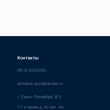
Контакты
(812) 6592205
armaton.igor@yandex.ru
г. Санкт-Петербург, В.О.
17-я линия д. 60 лит. «А»