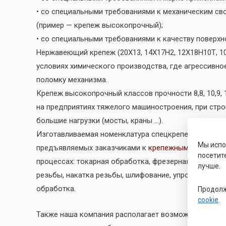
• со специальными требованиями к механическим св
(пример — крепеж высокопрочный);
• со специальными требованиями к качеству поверх
Нержавеющий крепеж (20Х13, 14Х17Н2, 12Х18Н10Т, 10
условиях химического производства, где агрессивн
поломку механизма.
Крепеж высокопрочный классов прочности 8,8, 10,9, 12
на предприятиях тяжелого машиностроения, при стр
большие нагрузки (мосты, краны …).
Изготавливаемая номенклатура спецкрепежа разнооб
Мы исп
предъявляемых заказчиками к
крепежным изделиям
посетит
процессах: токарная обработка, фрезерная обработка
лучше.
резьбы, накатка резьбы, шлифование, упрочняющая 
обработка.
Продолж
cookie
.
Также наша компания располагает возможностью к