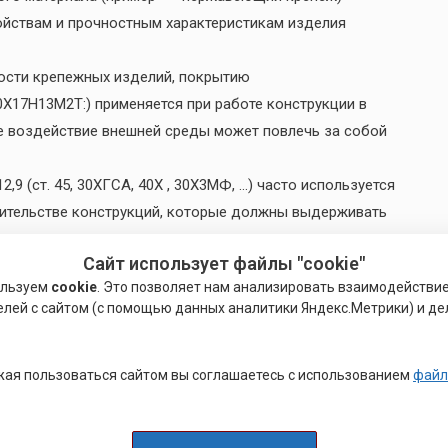
ойствам и прочностным характеристикам изделия
ности крепежных изделий, покрытию
Х17Н13М2Т:) применяется при работе конструкции в
ое воздействие внешней среды может повлечь за собой
,9 (ст. 45, 30ХГСА, 40Х , 30Х3МФ, …) часто используется
оительстве конструкций, которые должны выдерживать
Сайт использует файлы "cookie"
разна и обусловлена разницей технических требований,
ользуем
cookie
. Это позволяет нам анализировать взаимодействи
, а также применением в следующих технологических
елей с сайтом (с помощью данных аналитики Яндекс.Метрики) и де
, расточные работы, сверление, протягивание, нарезка
обработка, термическая обработка, гальваническая
ая пользоваться сайтом вы соглашаетесь с использованием
файл
омплектации заказов
электронными компонентами
для