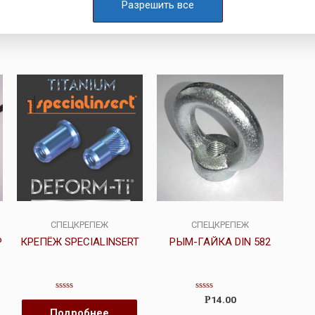
Разрешить все
СПЕЦКРЕПЕЖ
СПЕЦКРЕПЕЖ
Р
КРЕПЁЖ SPECIALINSERT
РЫМ-ГАЙКА DIN 582
Оценка
Оценка
14.00
Р
0
0
Подробнее