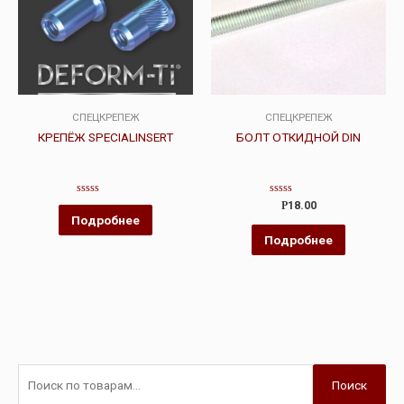
СПЕЦКРЕПЕЖ
СПЕЦКРЕПЕЖ
КРЕПЁЖ SPECIALINSERT
БОЛТ ОТКИДНОЙ DIN
Оценка
Оценка
Р
18.00
0
0
Подробнее
из
из
5
5
Подробнее
Поиск