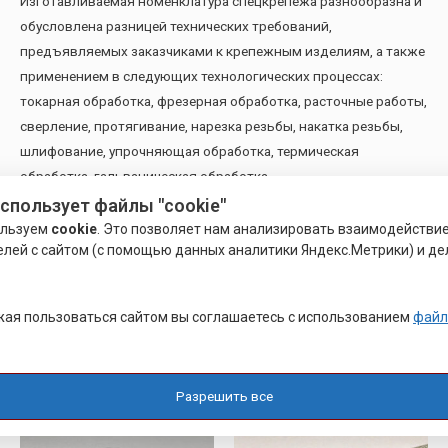
Изготавливаемая номенклатура спецкрепежа разнообразна и
обусловлена разницей технических требований,
предъявляемых заказчиками к крепежным изделиям, а также
применением в следующих технологических процессах:
токарная обработка, фрезерная обработка, расточные работы,
сверление, протягивание, нарезка резьбы, накатка резьбы,
шлифование, упрочняющая обработка, термическая
обработка, гальваническая обработка.
использует файлы "cookie"
В наличии
на складе в Санкт-Петербурге,
цена
от 10 ₽
при
ользуем
cookie
. Это позволяет нам анализировать взаимодействи
оптовом заказе
, возможна
доставка
по всей территории
елей с сайтом (с помощью данных аналитики Яндекс.Метрики) и де
РФ. Гарантия качества от производителя и
оперативная
отгрузка.
ая пользоваться сайтом вы соглашаетесь с использованием
файл
Похожие товары
Разрешить все