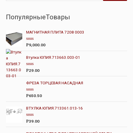
ПопулярныеТовары
МАГНИТНАЯ ПЛИТА 7208 0003
О
9,000.00
Р
ц
е
н
Втулка ЮПИЯ.713663.003-01
к
а
0
О
29.00
Р
и
ц
з
е
5
н
ФРЕЗА ТОРЦЕВАЯ НАСАДНАЯ
к
а
0
О
650.50
Р
и
ц
з
е
5
н
ВТУЛКА ЮПИЯ.713361.013-16
к
а
0
О
39.00
Р
и
ц
з
е
5
н