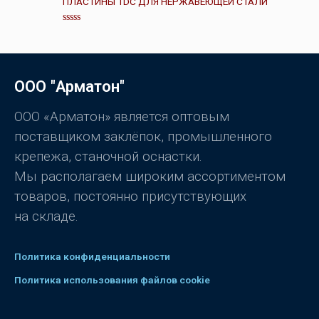
ПЛАСТИНЫ TDC ДЛЯ НЕРЖАВЕЮЩЕЙ СТАЛИ
к
а
0
О
и
ц
з
е
5
н
к
а
ООО "Арматон"
0
и
з
5
ООО «Арматон» является оптовым
поставщиком заклёпок, промышленного
крепежа, станочной оснастки.
Мы располагаем широким ассортиментом
товаров, постоянно присутствующих
на складе.
Политика конфиденциальности
Политика использования файлов cookie