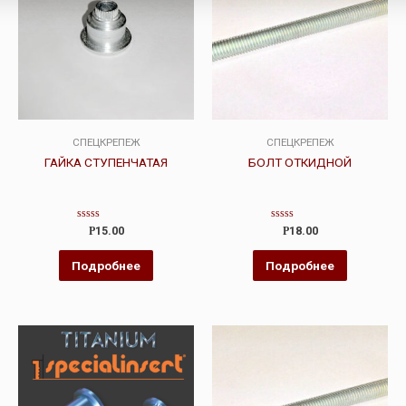
СПЕЦКРЕПЕЖ
СПЕЦКРЕПЕЖ
ГАЙКА СТУПЕНЧАТАЯ
БОЛТ ОТКИДНОЙ
Оценка
Оценка
Р
15.00
Р
18.00
0
0
из
из
5
5
Подробнее
Подробнее