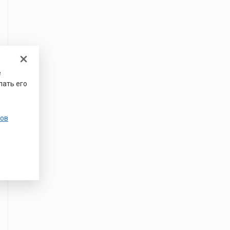
е
лать его
ов