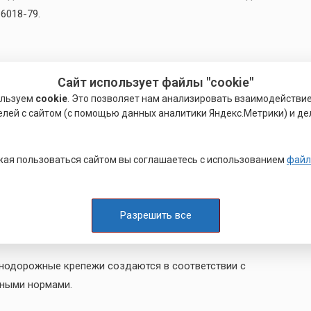
6018-79.
 себе внимательного отношения, поскольку так можно
Сайт использует файлы "cookie"
 и прочие не менее важные свойства. И вот среди
ользуем
cookie
. Это позволяет нам анализировать взаимодействи
елей с сайтом (с помощью данных аналитики Яндекс.Метрики) и де
я сталь, которая прошла специальную обработку для
ая пользоваться сайтом вы соглашаетесь с использованием
файл
в сочетании со всеми свойствами.
любых загрязнений и вероятности их появления в
Разрешить все
имеет правильную форму и размеры, поэтому процесс
знодорожные крепежи создаются в соответствии с
нными нормами.