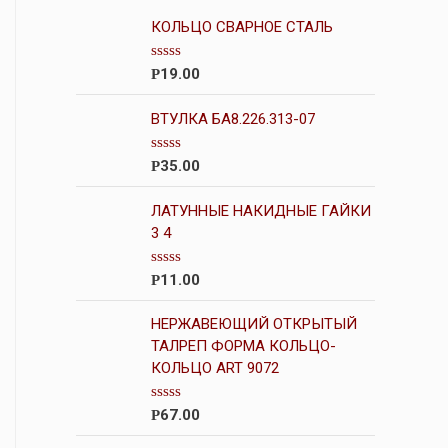
КОЛЬЦО СВАРНОЕ СТАЛЬ
О
19.00
Р
ц
е
н
ВТУЛКА БА8.226.313-07
к
а
0
О
35.00
Р
и
ц
з
е
5
н
ЛАТУННЫЕ НАКИДНЫЕ ГАЙКИ
к
3 4
а
0
и
О
11.00
Р
з
ц
5
е
н
НЕРЖАВЕЮЩИЙ ОТКРЫТЫЙ
к
ТАЛРЕП ФОРМА КОЛЬЦО-
а
КОЛЬЦО ART 9072
0
и
з
5
О
67.00
Р
ц
е