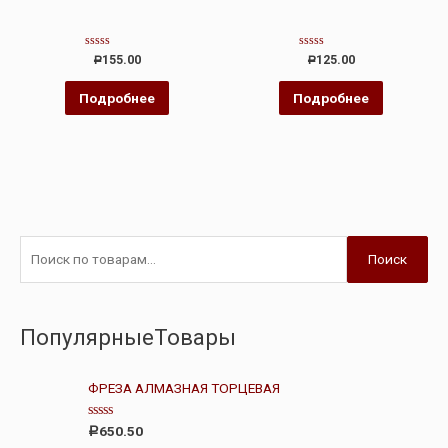
Оценка
Оценка
155.00
125.00
Р
Р
0
0
из
из
5
5
Подробнее
Подробнее
Поиск
ПопулярныеТовары
ФРЕЗА АЛМАЗНАЯ ТОРЦЕВАЯ
О
650.50
Р
ц