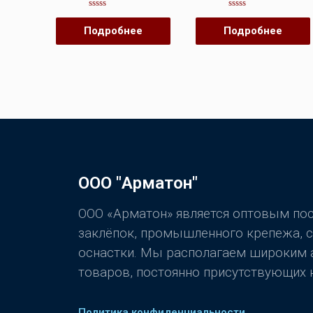
Оценка
Оценка
0
0
Подробнее
Подробнее
из
из
5
5
ООО "Арматон"
ООО «Арматон» является оптовым п
заклёпок, промышленного крепежа, 
оснастки. Мы располагаем широким
товаров, постоянно присутствующих н
Политика конфиденциальности