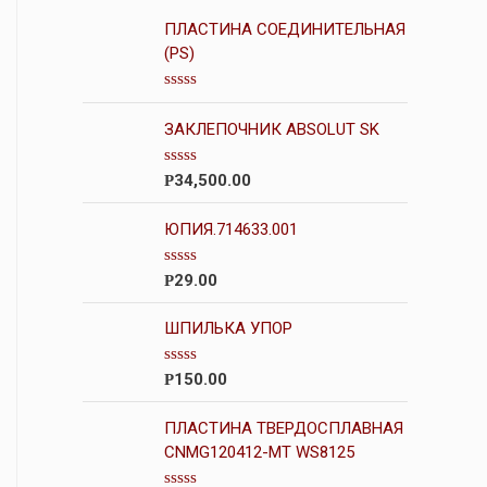
ПЛАСТИНА СОЕДИНИТЕЛЬНАЯ
(PS)
О
ц
ЗАКЛЕПОЧНИК ABSOLUT SK
е
н
к
О
34,500.00
Р
а
ц
0
е
и
н
ЮПИЯ.714633.001
з
к
5
а
0
О
29.00
Р
и
ц
з
е
5
н
ШПИЛЬКА УПОР
к
а
0
О
150.00
Р
и
ц
з
е
5
н
ПЛАСТИНА ТВЕРДОСПЛАВНАЯ
к
CNMG120412-MT WS8125
а
0