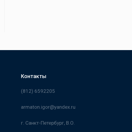
Контакты
(812) 6592205
armaton.igor@yandex.ru
г. Санкт-Петербург, В.О.