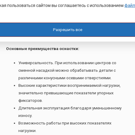
этой скорости начинается процесс повышенного износа
ая пользоваться сайтом вы соглашаетесь с использованием
файл
конуса центра и центрового отверстия обрабатываемой
заготовки. Частичным путем решения проблемы является
применение смазки и твердосплавных напаек, но
Разрешить все
оптимальным вариант – применение вращающегося центра.
Основные преимущества оснастки:
Универсальность. При использовании центров со
сменной насадкой можно обрабатывать детали с
различными конусными осевыми отверстиями.
Высокие характеристики воспринимаемой нагрузки,
значительно превышающие показатели упорных
фиксаторов.
Длительная эксплуатация благодаря уменьшенному
износу.
Возможность работы при высоких показателях
нагрузки.