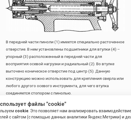
В передней части пиноли (1) имеется специально расточенное
отверстие. В нем установлены подшипники для втулки (4) –
упорный (3) расположенный в передней части для
восприятия осевой нагрузки и радиальный (2). Во втулке
выточено коническое отверстие под центр (5). Данную
конструкцию можно использовать для крепления сверла или
любого другого осевого инструмента, для чего втулка
соединяется стопором с пинолью.
использует файлы "cookie"
Сфера применения и особенности
ользуем
cookie
. Это позволяет нам анализировать взаимодействи
елей с сайтом (с помощью данных аналитики Яндекс.Метрики) и де
Центры вращающиеся применяются в токарных станках для
обточки деталей при скорости вращения более 75 м/мин. При