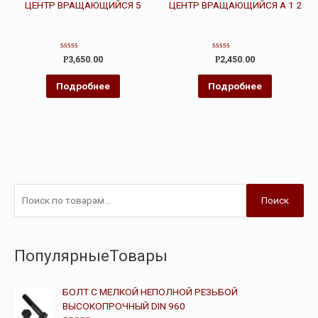
ЦЕНТР ВРАЩАЮЩИЙСЯ 5
ЦЕНТР ВРАЩАЮЩИЙСЯ А 1 2
Оценка
Оценка
Р
3,650.00
Р
2,450.00
0
0
из
из
5
5
Подробнее
Подробнее
Поиск
ПопулярныеТовары
БОЛТ С МЕЛКОЙ НЕПОЛНОЙ РЕЗЬБОЙ
ВЫСОКОПРОЧНЫЙ DIN 960