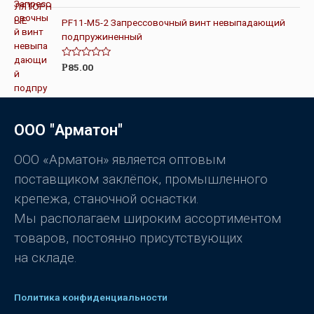
ц
з
е
5
н
PF11-M5-2 Запрессовочный винт невыпадающий
к
подпружиненный
а
0
и
з
О
85.00
Р
5
ц
е
н
к
а
0
ООО "Арматон"
и
з
5
ООО «Арматон» является оптовым
поставщиком заклёпок, промышленного
крепежа, станочной оснастки.
Мы располагаем широким ассортиментом
товаров, постоянно присутствующих
на складе.
Политика конфиденциальности