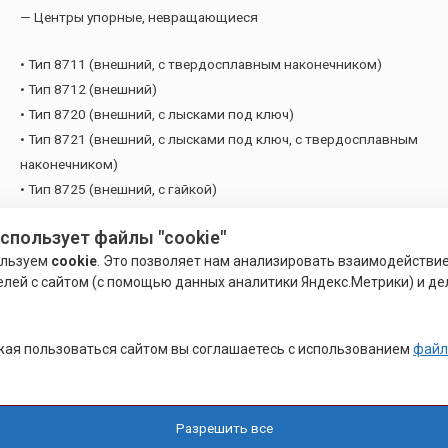
— Центры упорные, невращающиеся
• Тип 8711 (внешний, с твердосплавным наконечником)
• Тип 8712 (внешний)
• Тип 8720 (внешний, с лысками под ключ)
• Тип 8721 (внешний, с лысками под ключ, с твердосплавным
наконечником)
• Тип 8725 (внешний, с гайкой)
• Тип 8726 (внешний, с гайкой, с твердосплавным
использует файлы "cookie"
наконечником)
ользуем
cookie
. Это позволяет нам анализировать взаимодействи
• Тип 8730 (внешний, срезанный)
елей с сайтом (с помощью данных аналитики Яндекс.Метрики) и де
• Тип 8731 (внешний, срезанный, с твердосплавным
наконечником)
• Тип 8735 (внутренний)
ая пользоваться сайтом вы соглашаетесь с использованием
файл
• Тип 8740 (внутренний, с твердосплавным наконечником)
Похожие товары
Разрешить все