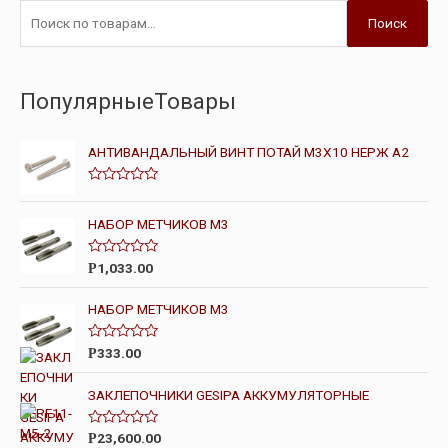
Поиск
ПопулярныеТовары
АНТИВАНДАЛЬНЫЙ ВИНТ ПОТАЙ М3Х10 НЕРЖ А2
О
ц
е
НАБОР МЕТЧИКОВ М3
н
к
а
О
1,033.00
Р
0
ц
и
е
з
н
НАБОР МЕТЧИКОВ М3
5
к
а
0
О
333.00
Р
и
ц
з
е
5
н
ЗАКЛЕПОЧНИКИ GESIPA АККУМУЛЯТОРНЫЕ
к
а
0
О
23,600.00
Р
и