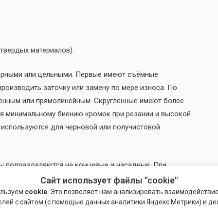
твердых материалов).
борными или цельными. Первые имеют съёмные
производить заточку или замену по мере износа. По
ленным или прямолинейным. Скругленные имеют более
ря минимальному биению кромок при резании и высокой
 используются для черновой или получистовой
ы подразделяются на концевые и насадные. При
вик, насадные монтируются на оправу со шпонкой.
Сайт использует файлы "cookie"
ьными и чугунными деталями, для подготовки уступов и
ользуем
cookie
. Это позволяет нам анализировать взаимодействи
елей с сайтом (с помощью данных аналитики Яндекс.Метрики) и де
яется быстрорежущая сталь.