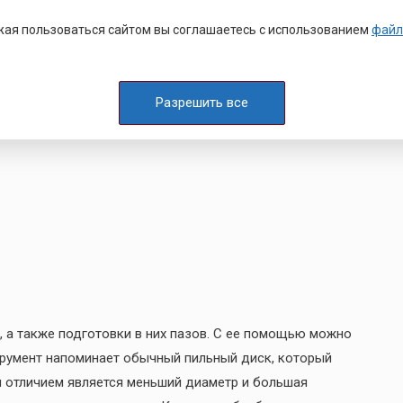
ых, чугунных, алюминиевых и прочих заготовок. Они
ая пользоваться сайтом вы соглашаетесь с использованием
файл
лают цельнолитыми или сборными.
т следующих видов:
Разрешить все
 а также подготовки в них пазов. С ее помощью можно
струмент напоминает обычный пильный диск, который
м отличием является меньший диаметр и большая