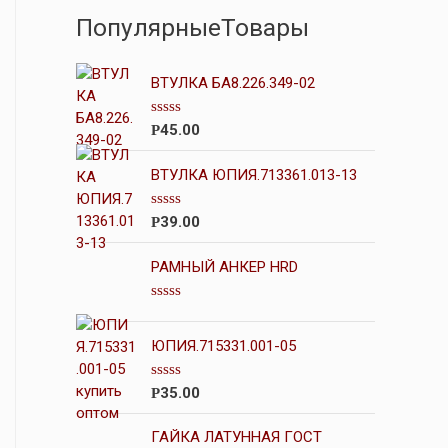
ПопулярныеТовары
ВТУЛКА БА8.226.349-02
О
45.00
Р
ц
е
н
ВТУЛКА ЮПИЯ.713361.013-13
к
а
0
О
39.00
Р
и
ц
з
е
5
н
РАМНЫЙ АНКЕР HRD
к
а
0
О
и
ц
з
е
ЮПИЯ.715331.001-05
5
н
к
а
О
35.00
Р
0
ц
и
е
з
н
ГАЙКА ЛАТУННАЯ ГОСТ
5