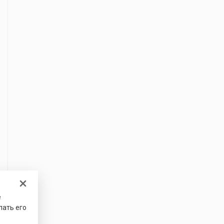
е
лать его