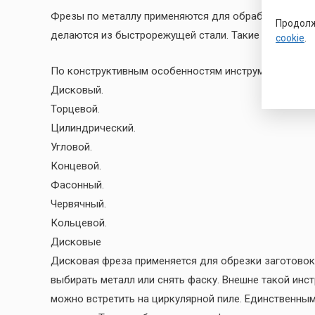
Фрезы по металлу применяются для обработки стальн
Продолж
делаются из быстрорежущей стали. Такие фрезы де
cookie
.
По конструктивным особенностям инструмент бывае
Дисковый.
Торцевой.
Цилиндрический.
Угловой.
Концевой.
Фасонный.
Червячный.
Кольцевой.
Дисковые
Дисковая фреза применяется для обрезки заготовок,
выбирать металл или снять фаску. Внешне такой ин
можно встретить на циркулярной пиле. Единственны