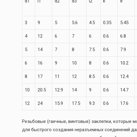
d1
l1
d2
d3
l2
k
e
3
9
5
5.6
4.5
0.35
5.45
4
12
6
7
6
0.6
6.8
5
14
7
8
7.5
0.6
7.9
6
16
9
10
8
0.6
10.2
8
17
11
12
8.5
0.6
12.4
10
20.5
12.9
14
9
0.6
14.7
12
24
15.9
17.5
9.3
0.6
17.6
Резьбовые (гаечные, винтовые) заклепки, которые м
для быстрого создания неразъемных соединений даж