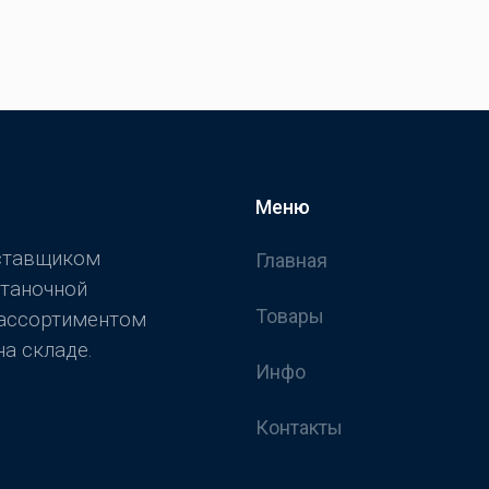
Меню
оставщиком
Главная
станочной
Товары
 ассортиментом
а складе.
Инфо
Контакты