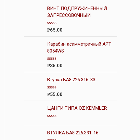
ВИНТ ПОДПРУЖИНЕННЫЙ
ЗАПРЕССОВОЧНЫЙ
О
65.00
Р
ц
е
н
Карабин асимметричный АРТ
к
8054WS
а
0
и
О
35.00
Р
з
ц
5
е
н
Втулка БА8.226.316-33
к
а
0
О
55.00
Р
и
ц
з
е
5
н
ЦАНГИ ТИПА OZ KEMMLER
к
а
0
О
и
ц
з
е
ВТУЛКА БА8.226.331-16
5
н