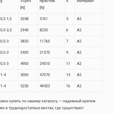
g
Vсрез
Nрастяж.
s
Материал
[N]
[N]
0,3-1,5
2058
5761
5
A2
0,5-2,5
2940
8230
6
A2
0,5-3
3820
11760
7
A2
0,5-3
3430
21570
9
A2
0,5-3
4900
24510
11
A2
1-4
5000
47070
13
A2
1-4
5250
49423
16
A2
ожно купить по нашему каталогу, — надежный крепеж
е в труднодоступных местах, где существуют