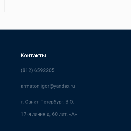
Контакты
(812) 6592205
armaton.igor@yandex.ru
г. Санкт-Петербург, В.О.
17-я линия д. 60 лит. «А»