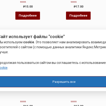
Оценка
Оценка
15.00
17.00
Р
Р
0
0
из
из
5
5
Подробнее
Подробнее
айт использует файлы "cookie"
ы используем
cookie
. Это позволяет нам анализировать взаимод
осетителей с сайтом (с помощью данных аналитики Яндекс.Метрики
учше.
родолжая пользоваться сайтом вы соглашаетесь с использовани
ookie
.
Разрешить все
ЗАКЛАДНЫЕ ВТУЛКИ
ЗАКЛАДНЫЕ ВТУЛКИ
ВТУЛКА ЗАКЛАДНАЯ
ЗАКЛАДНЫЕ ВТУЛКИ
Оценка
Оценка