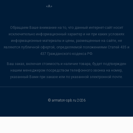
«А»
Обращаем Ваше внимание на то, что данный интернет-сайт носит
исключительно информационный характер и ни при каких условиях
информационные материалы и цены, размещенные на сайте, не
являются публичной офертой, определяемой положениями Статей 435 и
437 Гражданского кодекса РФ.
Ваш заказ, включая стоимость и наличие товара, будет подтвержден
нашим менеджером посредством телефонного звонка на номер,
указанный Вами при заказе или по указанной электронной почте.
© armaton-spb.ru 2026