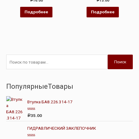
16.00
13.00
Р
Р
0
0
из
из
5
5
Подробнее
Подробнее
Поиск
ПопулярныеТовары
Втулка БА8.226.314-17
О
35.00
Р
ц
е
н
ГИДРАВЛИЧЕСКИЙ ЗАКЛЕПОЧНИК
к
а