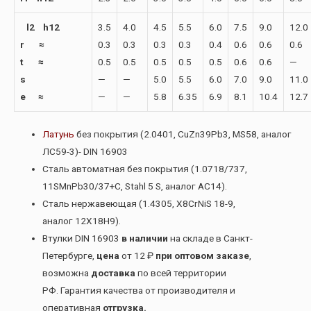
l2 h12
3.5
4.0
4.5
5.5
6.0
7.5
9.0
12.0
r ≈
0.3
0.3
0.3
0.3
0.4
0.6
0.6
0.6
t ≈
0.5
0.5
0.5
0.5
0.5
0.6
0.6
—
s
—
—
5.0
5.5
6.0
7.0
9.0
11.0
e ≈
—
—
5.8
6.35
6.9
8.1
10.4
12.7
Латунь
без покрытия (2.0401, CuZn39Pb3, MS58, аналог
ЛС59-3)- DIN 16903
Сталь автоматная без покрытия (1.0718/737,
11SMnPb30/37+C, Stahl 5 S, аналог АС14).
Сталь нержавеющая (1.4305, X8CrNiS 18-9,
аналог 12Х18Н9).
Втулки DIN 16903
в наличии
на складе в Санкт-
Петербурге,
цена
от 12 ₽
при оптовом заказе
,
возможна
доставка
по всей территории
РФ. Гарантия качества от производителя и
оперативная
отгрузка.