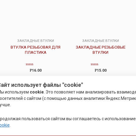
ЗАКЛАДНЫЕ ВТУЛКИ
ЗАКЛАДНЫЕ ВТУЛКИ
ВТУЛКА РЕЗЬБОВАЯ ДЛЯ
ЗАКЛАДНЫЕ РЕЗЬБОВЫЕ
ПЛАСТИКА
ВТУЛКИ
Оценка
Оценка
Р
16.00
Р
15.00
0
0
из
из
5
5
Подробнее
Подробнее
айт использует файлы "cookie"
ы используем
cookie
. Это позволяет нам анализировать взаимод
осетителей с сайтом (с помощью данных аналитики Яндекс.Метрики
Распродажа!
учше.
родолжая пользоваться сайтом вы соглашаетесь с использовани
ookie
.