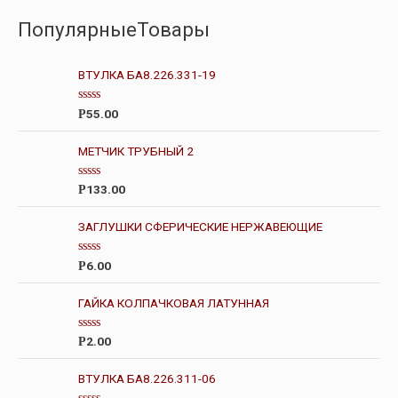
ПопулярныеТовары
ВТУЛКА БА8.226.331-19
О
55.00
Р
ц
е
н
МЕТЧИК ТРУБНЫЙ 2
к
а
0
О
133.00
Р
и
ц
з
е
5
н
ЗАГЛУШКИ СФЕРИЧЕСКИЕ НЕРЖАВЕЮЩИЕ
к
а
0
О
6.00
Р
и
ц
з
е
5
н
ГАЙКА КОЛПАЧКОВАЯ ЛАТУННАЯ
к
а
0
О
2.00
Р
и
ц
з
е
5
н
ВТУЛКА БА8.226.311-06
к
а