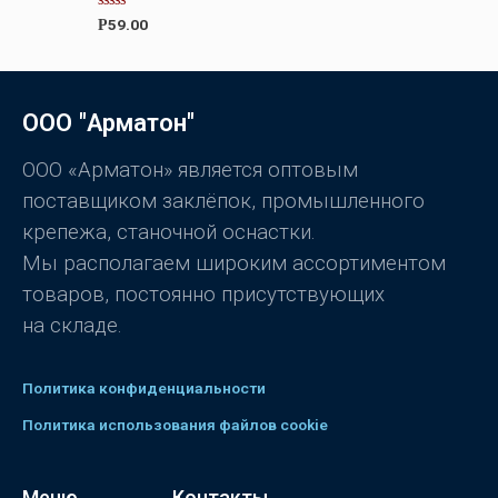
0
О
59.00
Р
и
ц
з
е
5
н
к
а
0
ООО "Арматон"
и
з
5
ООО «Арматон» является оптовым
поставщиком заклёпок, промышленного
крепежа, станочной оснастки.
Мы располагаем широким ассортиментом
товаров, постоянно присутствующих
на складе.
Политика конфиденциальности
Политика использования файлов cookie
Меню
Контакты