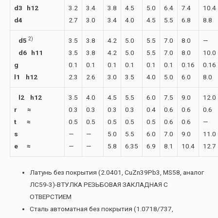
d3 h12
3.2
3.4
3.8
4.5
5.0
6.4
7.4
10.4
d4
2.7
3.0
3.4
4.0
4.5
5.5
6.8
8.8
2)
d5
3.5
3.8
4.2
5.0
5.5
7.0
8.0
—
d6 h11
3.5
3.8
4.2
5.0
5.5
7.0
8.0
10.0
g
0.1
0.1
0.1
0.1
0.1
0.1
0.16
0.16
l1 h12
2.3
2.6
3.0
3.5
4.0
5.0
6.0
8.0
l2 h12
3.5
4.0
4.5
5.5
6.0
7.5
9.0
12.0
r ≈
0.3
0.3
0.3
0.3
0.4
0.6
0.6
0.6
t ≈
0.5
0.5
0.5
0.5
0.5
0.6
0.6
—
s
—
—
5.0
5.5
6.0
7.0
9.0
11.0
e ≈
—
—
5.8
6.35
6.9
8.1
10.4
12.7
Латунь без покрытия (2.0401, CuZn39Pb3, MS58, аналог
ЛС59-3)-ВТУЛКА РЕЗЬБОВАЯ ЗАКЛАДНАЯ С
ОТВЕРСТИЕМ
Сталь автоматная без покрытия (1.0718/737,