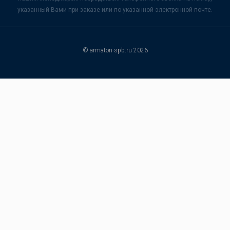
указанный Вами при заказе или по указанной электронной почте.
© armaton-spb.ru 2026