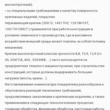
высокопрочный);
• со специальными требованиями к качеству поверхности
крепежных изделий, покрытию.
Нержавеющий крепеж (20Х13, 14Х17Н2, 12Х18Н10Т,
10Х17Н13М2Т:) применяется при работе конструкции в
условиях химического производства, где агрессивное
воздействие внешней среды может повлечь за собой поломку
механизма.
Крепеж высокопрочный классов прочности 8,8, 10,9, 12,9 (ст.
45, 30ХГСА, 40Х , 30Х3МФ, …) часто используется на
предприятиях тяжелого машиностроения, при строительстве
конструкций, которые должны выдерживать большие
нагрузки (мосты, краны …).
Изготавливаемая номенклатура спецкрепежа разнообразна и
обусловлена разницей технических требований,
предъявляемых заказчиками к крепежным изделиям, а также
применением в следующих технологических процессах:
токарная обработка, фрезерная обработка, расточные работы,