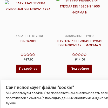
ЗАКЛАДНЫЕ ВТУЛКИ
ЗАКЛАДНЫЕ ВТУЛКИ
DIN 16903
ВТУЛКА РЕЗЬБОВАЯ ГЛУХАЯ
DIN 16903-3 1955 ФОРМА N
Оценка
Оценка
17.00
14.00
Р
Р
0
0
из
из
5
5
Подробнее
Подробнее
Сайт использует файлы "cookie"
Мы используем
cookie
. Это позволяет нам анализировать вз
посетителей с сайтом (с помощью данных аналитики Яндекс.Ме
лучше.