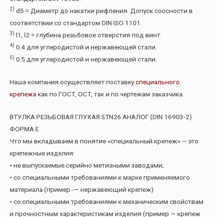
2)
d5 = Диаметр до накатки рифления. Допуск соосности в
соответствии со стандартом DIN ISO 1101.
3)
l1, l2 = глубина резьбовое отверстия под винт.
4)
0.4 для углеродистой и нержавеющей стали.
5)
0.5 для углеродистой и нержавеющей стали.
Наша компания осуществляет поставку
специального
крепежа
как по ГОСТ, ОСТ, так и по чертежам заказчика.
ВТУЛКА РЕЗЬБОВАЯ ГЛУХАЯ STN26 АНАЛОГ (DIN 16903-2)
ФОРМА Е
Что мы вкладываем в понятие «специальный крепеж» — это
крепежные изделия:
• не выпускаемые серийно метизными заводами;
• со специальными требованиями к марке применяемого
материала (пример -— нержавеющий крепеж)
• со специальными требованиями к механическим свойствам
и прочностным характеристикам изделия (пример — крепеж