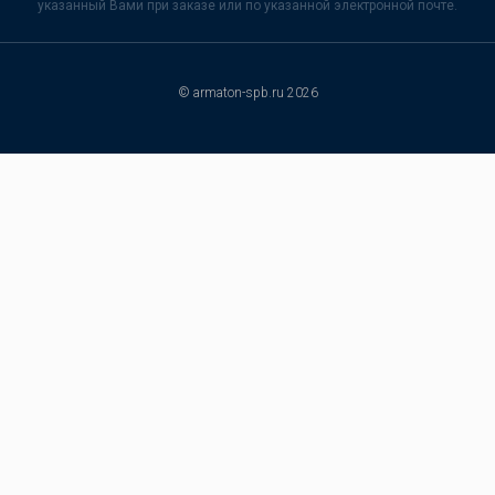
указанный Вами при заказе или по указанной электронной почте.
© armaton-spb.ru 2026