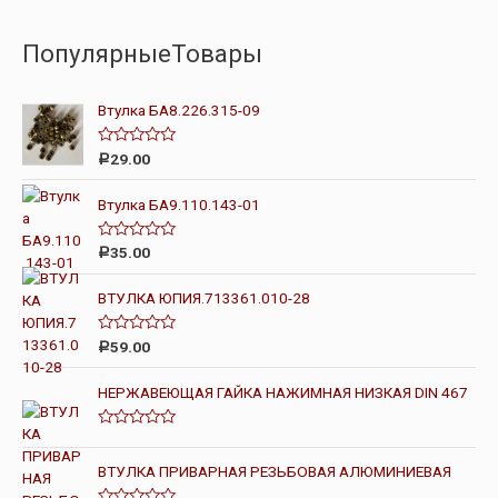
ПопулярныеТовары
Втулка БА8.226.315-09
О
29.00
Р
ц
е
н
Втулка БА9.110.143-01
к
а
0
О
35.00
Р
и
ц
з
е
5
н
ВТУЛКА ЮПИЯ.713361.010-28
к
а
0
О
59.00
Р
и
ц
з
е
5
н
НЕРЖАВЕЮЩАЯ ГАЙКА НАЖИМНАЯ НИЗКАЯ DIN 467
к
а
0
О
и
ц
з
е
ВТУЛКА ПРИВАРНАЯ РЕЗЬБОВАЯ АЛЮМИНИЕВАЯ
5
н
к