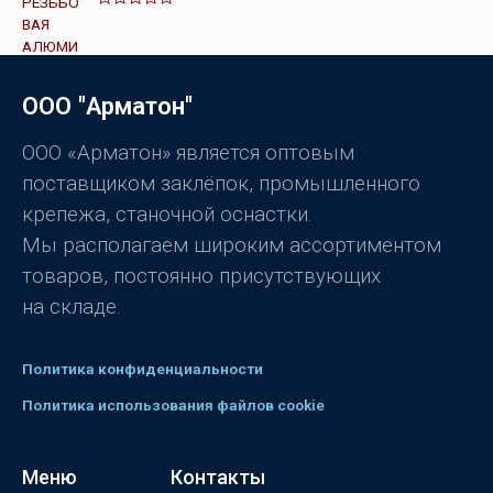
а
О
0
ц
и
е
з
н
5
к
а
ООО "Арматон"
0
и
з
5
ООО «Арматон» является оптовым
поставщиком заклёпок, промышленного
крепежа, станочной оснастки.
Мы располагаем широким ассортиментом
товаров, постоянно присутствующих
на складе.
Политика конфиденциальности
Политика использования файлов cookie
Меню
Контакты