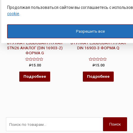
Продолжая пользоваться сайтом вы соглашаетесь с использо
cookie
.
Разрешить все
ЗАКЛАДНЫЕ ВТУЛКИ
ЗАКЛАДНЫЕ ВТУЛКИ
ВТУЛКА РЕЗЬБОВАЯ ГЛУХАЯ
ВТУЛКА РЕЗЬБОВАЯ ГЛУХАЯ
STN26 АНАЛОГ (DIN 16903-2)
DIN 16903-3 ФОРМА Q
ФОРМА G
Оценка
Оценка
15.00
15.00
Р
Р
0
0
из
из
5
5
Подробнее
Подробнее
Поиск