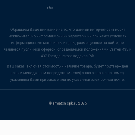
«А»
Обращаем Ваше внимание на то, что данный интернет-сайт носит
исключительно информационный характер и ни при каких условиях
информационные материалы и цены, размещенные на сайте, не
являются публичной офертой, определяемой положениями Статей 435 и
437 Гражданского кодекса РФ.
Ваш заказ, включая стоимость и наличие товара, будет подтвержден
нашим менеджером посредством телефонного звонка на номер,
указанный Вами при заказе или по указанной электронной почте.
© armaton-spb.ru 2026