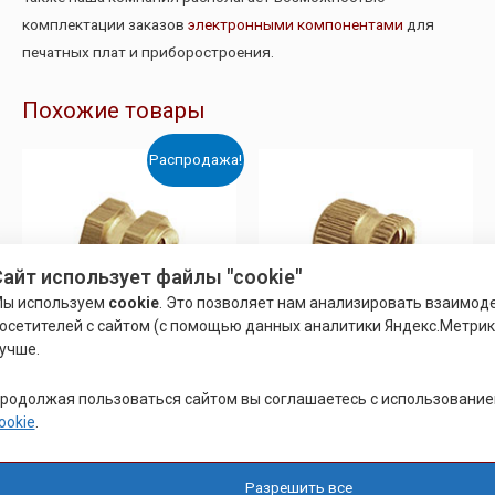
комплектации заказов
электронными компонентами
для
печатных плат и приборостроения.
Похожие товары
Распродажа!
айт использует файлы "cookie"
ы используем
cookie
. Это позволяет нам анализировать взаимод
осетителей с сайтом (с помощью данных аналитики Яндекс.Метрики
учше.
ЗАКЛАДНЫЕ ВТУЛКИ
ЗАКЛАДНЫЕ ВТУЛКИ
родолжая пользоваться сайтом вы соглашаетесь с использовани
ВТУЛКА РЕЗЬБОВАЯ
ВТУЛКА РЕЗЬБОВАЯ ГЛУХАЯ
ookie
.
СКВОЗНАЯ DIN 16903-1
DIN 16903-3 1955 ФОРМА К
ФОРМА С
Разрешить все