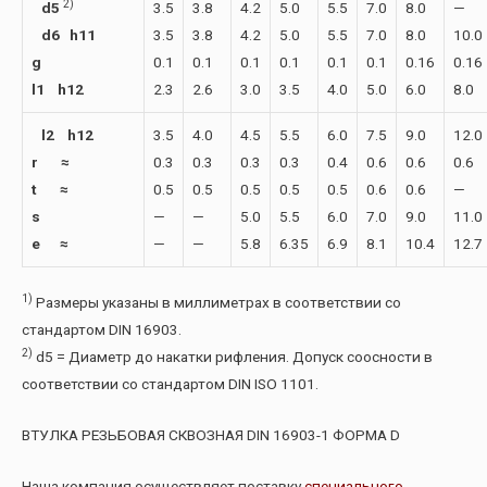
2)
d5
3.5
3.8
4.2
5.0
5.5
7.0
8.0
—
d6 h11
3.5
3.8
4.2
5.0
5.5
7.0
8.0
10.0
g
0.1
0.1
0.1
0.1
0.1
0.1
0.16
0.16
l1 h12
2.3
2.6
3.0
3.5
4.0
5.0
6.0
8.0
l2 h12
3.5
4.0
4.5
5.5
6.0
7.5
9.0
12.0
r ≈
0.3
0.3
0.3
0.3
0.4
0.6
0.6
0.6
t ≈
0.5
0.5
0.5
0.5
0.5
0.6
0.6
—
s
—
—
5.0
5.5
6.0
7.0
9.0
11.0
e ≈
—
—
5.8
6.35
6.9
8.1
10.4
12.7
1)
Размеры указаны в миллиметрах в соответствии со
стандартом DIN 16903.
2)
d5 = Диаметр до накатки рифления. Допуск соосности в
соответствии со стандартом DIN ISO 1101.
ВТУЛКА РЕЗЬБОВАЯ СКВОЗНАЯ DIN 16903-1 ФОРМА D
Наша компания осуществляет поставку
специального