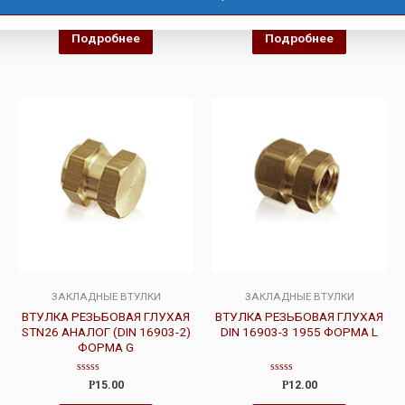
Оценка
Оценка
Р
19.00
Р
15.00
Р
14.00
0
0
из
из
5
5
Подробнее
Подробнее
ЗАКЛАДНЫЕ ВТУЛКИ
ЗАКЛАДНЫЕ ВТУЛКИ
ВТУЛКА РЕЗЬБОВАЯ ГЛУХАЯ
ВТУЛКА РЕЗЬБОВАЯ ГЛУХАЯ
STN26 АНАЛОГ (DIN 16903-2)
DIN 16903-3 1955 ФОРМА L
ФОРМА G
Оценка
Оценка
Р
15.00
Р
12.00
0
0
из
из