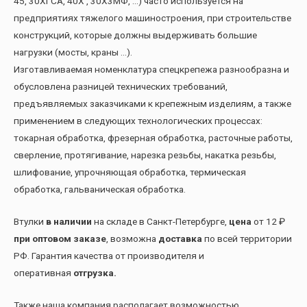
45, 30ХГСА, 40Х , 30Х3МФ, …) часто используется на
предприятиях тяжелого машиностроения, при строительстве
конструкций, которые должны выдерживать большие
нагрузки (мосты, краны …).
Изготавливаемая номенклатура спецкрепежа разнообразна и
обусловлена разницей технических требований,
предъявляемых заказчиками к крепежным изделиям, а также
применением в следующих технологических процессах:
токарная обработка, фрезерная обработка, расточные работы,
сверление, протягивание, нарезка резьбы, накатка резьбы,
шлифование, упрочняющая обработка, термическая
обработка, гальваническая обработка.
Втулки
в наличии
на складе в Санкт-Петербурге,
цена
от 12 ₽
при оптовом заказе
, возможна
доставка
по всей территории
РФ. Гарантия качества от производителя и
оперативная
отгрузка.
Также наша компания располагает возможностью