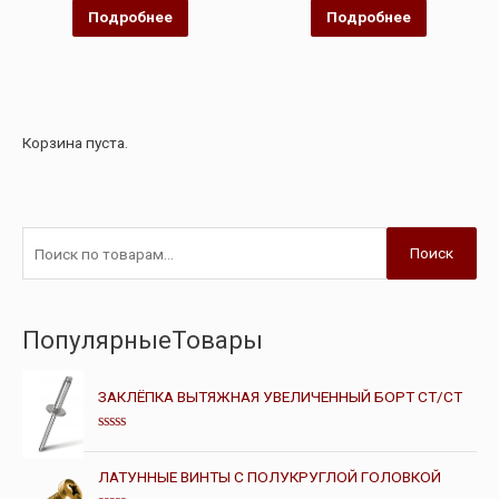
5
5
Подробнее
Подробнее
Корзина пуста.
Поиск
ПопулярныеТовары
ЗАКЛЁПКА ВЫТЯЖНАЯ УВЕЛИЧЕННЫЙ БОРТ СТ/СТ
О
ц
е
ЛАТУННЫЕ ВИНТЫ С ПОЛУКРУГЛОЙ ГОЛОВКОЙ
н