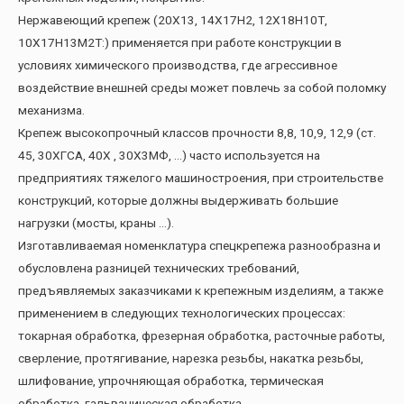
Нержавеющий крепеж (20Х13, 14Х17Н2, 12Х18Н10Т,
10Х17Н13М2Т:) применяется при работе конструкции в
условиях химического производства, где агрессивное
воздействие внешней среды может повлечь за собой поломку
механизма.
Крепеж высокопрочный классов прочности 8,8, 10,9, 12,9 (ст.
45, 30ХГСА, 40Х , 30Х3МФ, …) часто используется на
предприятиях тяжелого машиностроения, при строительстве
конструкций, которые должны выдерживать большие
нагрузки (мосты, краны …).
Изготавливаемая номенклатура спецкрепежа разнообразна и
обусловлена разницей технических требований,
предъявляемых заказчиками к крепежным изделиям, а также
применением в следующих технологических процессах:
токарная обработка, фрезерная обработка, расточные работы,
сверление, протягивание, нарезка резьбы, накатка резьбы,
шлифование, упрочняющая обработка, термическая
обработка, гальваническая обработка.