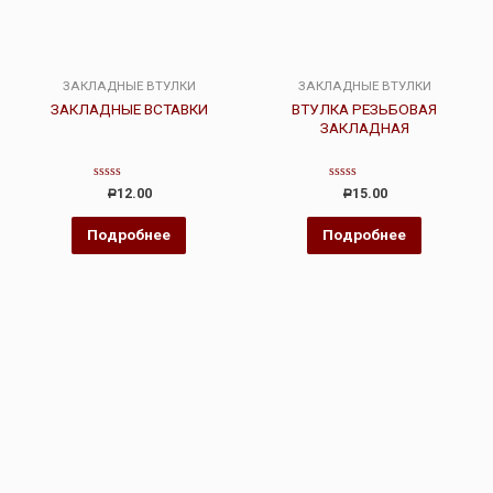
ЗАКЛАДНЫЕ ВТУЛКИ
ЗАКЛАДНЫЕ ВТУЛКИ
ЗАКЛАДНЫЕ ВСТАВКИ
ВТУЛКА РЕЗЬБОВАЯ
ЗАКЛАДНАЯ
Оценка
Оценка
12.00
15.00
Р
Р
0
0
из
из
5
5
Подробнее
Подробнее