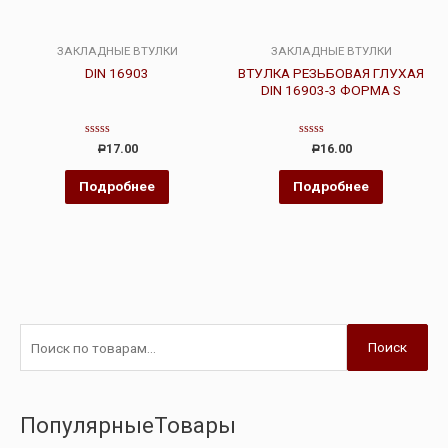
ЗАКЛАДНЫЕ ВТУЛКИ
ЗАКЛАДНЫЕ ВТУЛКИ
DIN 16903
ВТУЛКА РЕЗЬБОВАЯ ГЛУХАЯ
DIN 16903-3 ФОРМА S
Оценка
Оценка
17.00
16.00
Р
Р
0
0
из
из
5
5
Подробнее
Подробнее
Поиск
ПопулярныеТовары