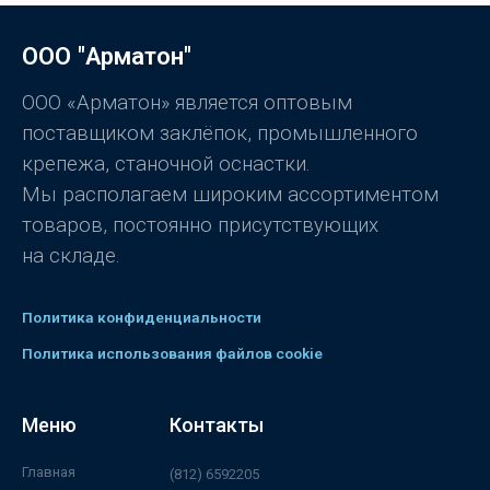
н
к
а
0
ООО "Арматон"
и
з
5
ООО «Арматон» является оптовым
поставщиком заклёпок, промышленного
крепежа, станочной оснастки.
Мы располагаем широким ассортиментом
товаров, постоянно присутствующих
на складе.
Политика конфиденциальности
Политика использования файлов cookie
Меню
Контакты
Главная
(812) 6592205