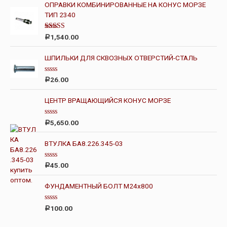
ОПРАВКИ КОМБИНИРОВАННЫЕ НА КОНУС МОРЗЕ
ТИП 2340
Оценка
1,540.00
Р
4.00
из 5
ШПИЛЬКИ ДЛЯ СКВОЗНЫХ ОТВЕРСТИЙ-СТАЛЬ
О
26.00
Р
ц
е
н
ЦЕНТР ВРАЩАЮЩИЙСЯ КОНУС МОРЗЕ
к
а
0
О
5,650.00
Р
и
ц
з
е
5
н
ВТУЛКА БА8.226.345-03
к
а
0
О
45.00
Р
и
ц
з
е
5
н
ФУНДАМЕНТНЫЙ БОЛТ М24х800
к
а
0
О
100.00
Р
и
ц
з
е
5