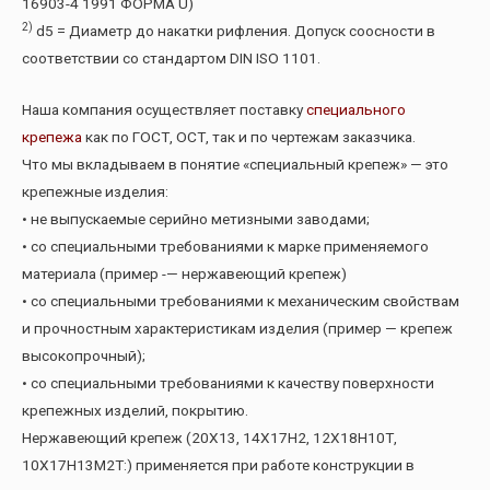
16903-4 1991 ФОРМА U)
2)
d5 = Диаметр до накатки рифления. Допуск соосности в
соответствии со стандартом DIN ISO 1101.
Наша компания осуществляет поставку
специального
крепежа
как по ГОСТ, ОСТ, так и по чертежам заказчика.
Что мы вкладываем в понятие «специальный крепеж» — это
крепежные изделия:
• не выпускаемые серийно метизными заводами;
• со специальными требованиями к марке применяемого
материала (пример -— нержавеющий крепеж)
• со специальными требованиями к механическим свойствам
и прочностным характеристикам изделия (пример — крепеж
высокопрочный);
• со специальными требованиями к качеству поверхности
крепежных изделий, покрытию.
Нержавеющий крепеж (20Х13, 14Х17Н2, 12Х18Н10Т,
10Х17Н13М2Т:) применяется при работе конструкции в