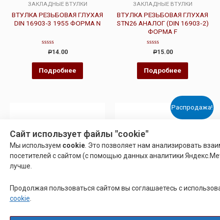
ЗАКЛАДНЫЕ ВТУЛКИ
ЗАКЛАДНЫЕ ВТУЛКИ
ВТУЛКА РЕЗЬБОВАЯ ГЛУХАЯ
ВТУЛКА РЕЗЬБОВАЯ ГЛУХАЯ
DIN 16903-3 1955 ФОРМА N
STN26 АНАЛОГ (DIN 16903-2)
ФОРМА F
Оценка
Оценка
14.00
15.00
Р
Р
0
0
из
из
5
5
Подробнее
Подробнее
Распродажа!
Сайт использует файлы "cookie"
Мы используем
cookie
. Это позволяет нам анализировать вза
посетителей с сайтом (с помощью данных аналитики Яндекс.Мет
лучше.
Продолжая пользоваться сайтом вы соглашаетесь с использо
cookie
.
ЗАКЛАДНЫЕ ВТУЛКИ
ЗАКЛАДНЫЕ ВТУЛКИ