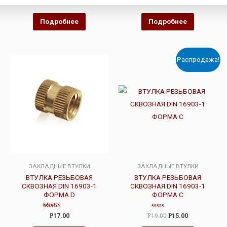
Оценка
Оценка
Р
19.00
Р
15.00
0
0
из
из
5
5
Подробнее
Подробнее
Распродажа!
ЗАКЛАДНЫЕ ВТУЛКИ
ЗАКЛАДНЫЕ ВТУЛКИ
ВТУЛКА РЕЗЬБОВАЯ
ВТУЛКА РЕЗЬБОВАЯ
СКВОЗНАЯ DIN 16903-1
СКВОЗНАЯ DIN 16903-1
ФОРМА D
ФОРМА С
Оценка
Оценка
Р
17.00
Р
19.00
Р
15.00
4.00
0
из 5
из