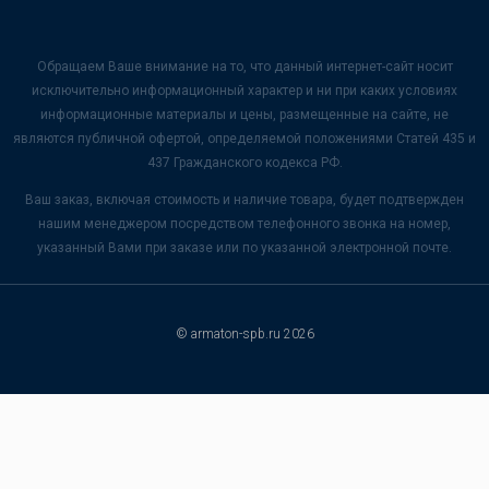
Обращаем Ваше внимание на то, что данный интернет-сайт носит
исключительно информационный характер и ни при каких условиях
информационные материалы и цены, размещенные на сайте, не
являются публичной офертой, определяемой положениями Статей 435 и
437 Гражданского кодекса РФ.
Ваш заказ, включая стоимость и наличие товара, будет подтвержден
нашим менеджером посредством телефонного звонка на номер,
указанный Вами при заказе или по указанной электронной почте.
© armaton-spb.ru 2026