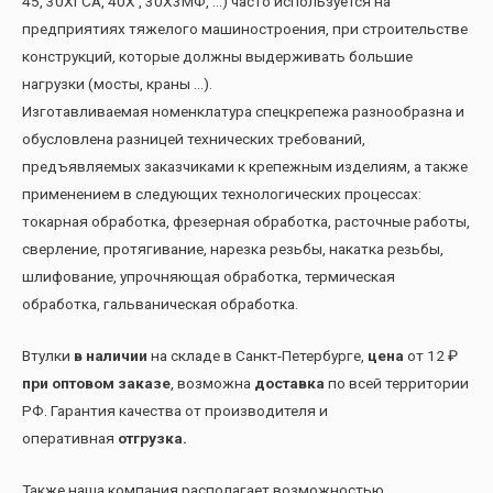
45, 30ХГСА, 40Х , 30Х3МФ, …) часто используется на
предприятиях тяжелого машиностроения, при строительстве
конструкций, которые должны выдерживать большие
нагрузки (мосты, краны …).
Изготавливаемая номенклатура спецкрепежа разнообразна и
обусловлена разницей технических требований,
предъявляемых заказчиками к крепежным изделиям, а также
применением в следующих технологических процессах:
токарная обработка, фрезерная обработка, расточные работы,
сверление, протягивание, нарезка резьбы, накатка резьбы,
шлифование, упрочняющая обработка, термическая
обработка, гальваническая обработка.
Втулки
в наличии
на складе в Санкт-Петербурге,
цена
от 12 ₽
при оптовом заказе
, возможна
доставка
по всей территории
РФ. Гарантия качества от производителя и
оперативная
отгрузка.
Также наша компания располагает возможностью