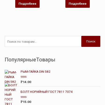
5
Подробнее
Подробнее
Поиск
ПопулярныеТовары
РЫМ-ГАЙКА DIN 582
О
14.00
Р
ц
е
н
БОЛТ НОРИЙНЫЙ ГОСТ 7811 7074
к
а
0
О
15.00
Р
и
ц