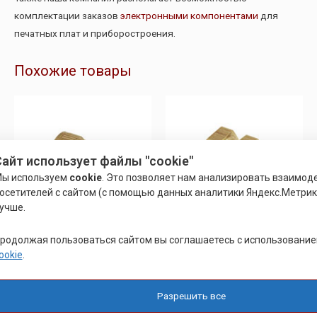
комплектации заказов
электронными компонентами
для
печатных плат и приборостроения.
Похожие товары
айт использует файлы "cookie"
ы используем
cookie
. Это позволяет нам анализировать взаимод
осетителей с сайтом (с помощью данных аналитики Яндекс.Метрики
учше.
родолжая пользоваться сайтом вы соглашаетесь с использовани
ЗАКЛАДНЫЕ ВТУЛКИ
ЗАКЛАДНЫЕ ВТУЛКИ
ookie
.
ВТУЛКА РЕЗЬБОВАЯ ГЛУХАЯ
ВТУЛКА РЕЗЬБОВАЯ
STN26 АНАЛОГ (DIN 16903-2)
ЗАКЛАДНАЯ
ФОРМА H
Разрешить все