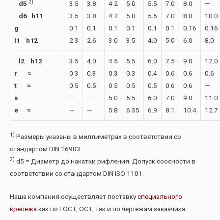
2)
d5
3.5
3.8
4.2
5.0
5.5
7.0
8.0
—
d6 h11
3.5
3.8
4.2
5.0
5.5
7.0
8.0
10.0
g
0.1
0.1
0.1
0.1
0.1
0.1
0.16
0.16
l1 h12
2.3
2.6
3.0
3.5
4.0
5.0
6.0
8.0
l2 h12
3.5
4.0
4.5
5.5
6.0
7.5
9.0
12.0
r ≈
0.3
0.3
0.3
0.3
0.4
0.6
0.6
0.6
t ≈
0.5
0.5
0.5
0.5
0.5
0.6
0.6
—
s
—
—
5.0
5.5
6.0
7.0
9.0
11.0
e ≈
—
—
5.8
6.35
6.9
8.1
10.4
12.7
1)
Размеры указаны в миллиметрах в соответствии со
стандартом DIN 16903.
2)
d5 = Диаметр до накатки рифления. Допуск соосности в
соответствии со стандартом DIN ISO 1101.
Наша компания осуществляет поставку
специального
крепежа
как по ГОСТ, ОСТ, так и по чертежам заказчика.