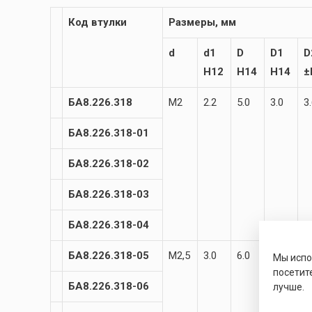
Код втулки
Размеры, мм
d
d1
D
D1
D
H12
H14
H14
±
БА8.226.318
М2
2.2
5.0
3.0
3
БА8.226.318-01
БА8.226.318-02
БА8.226.318-03
БА8.226.318-04
БА8.226.318-05
М2,5
3.0
6.0
3.8
4
Мы исп
посетит
БА8.226.318-06
лучше.