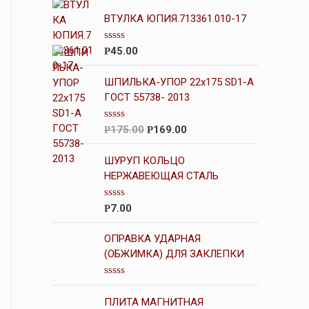
ВТУЛКА ЮПИЯ.713361.010-17
О
45.00
Р
ц
е
н
ШПИЛЬКА-УПОР 22х175 SD1-А
к
ГОСТ 55738- 2013
а
0
и
О
175.00
169.00
Р
Р
з
ц
5
е
н
ШУРУП КОЛЬЦО
к
НЕРЖАВЕЮЩАЯ СТАЛЬ
а
0
и
О
7.00
Р
з
ц
5
е
н
ОПРАВКА УДАРНАЯ
к
(ОБЖИМКА) ДЛЯ ЗАКЛЕПКИ
а
0
и
О
з
ц
5
ПЛИТА МАГНИТНАЯ
е