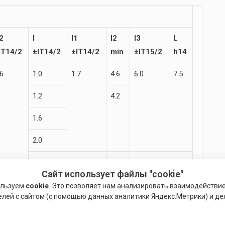
2
I
l1
l2
I3
L
IT14/2
±IT14/2
±IT14/2
min
±IT15/2
h14
.6
1.0
1.7
4.6
6.0
7.5
1.2
4.2
1.6
2.0
2.5
2.0
4.5
6.3
8.0
Сайт использует файлы "cookie"
.5
1.0
1.8
4.6
6.5
8.5
ользуем
cookie
. Это позволяет нам анализировать взаимодействи
елей с сайтом (с помощью данных аналитики Яндекс.Метрики) и де
1.2