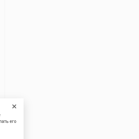
е
лать его