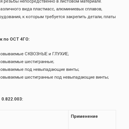
я резьбы непосредственно в листовом материале.
 различного вида пластмасс, алюминиевых сплавов,
рудования, к которым требуется закрепить детали, платы
к по ОСТ 4ГО:
льцовываемые СКВОЗНЫЕ и ГЛУХИЕ;
ьцовываемые шестигранные;
ьцовываемые под невыпадающие винты;
ьцовываемые шестигранные под невыпадающие винты;
0.822.003:
Применение