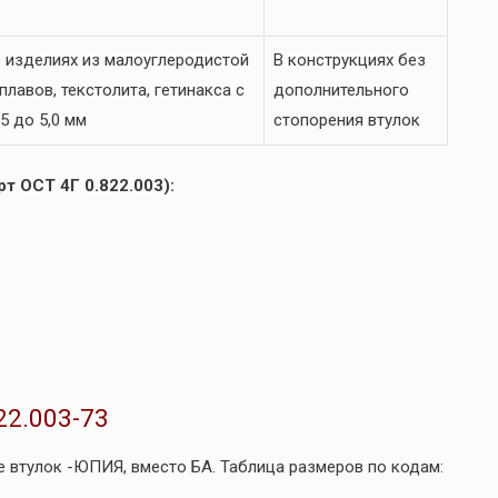
 изделиях из малоуглеродистой
В конструкциях без
лавов, текстолита, гетинакса с
дополнительного
5 до 5,0 мм
стопорения втулок
т ОСТ 4Г 0.822.003):
22.003-73
 втулок -ЮПИЯ, вместо БА. Таблица размеров по кодам: